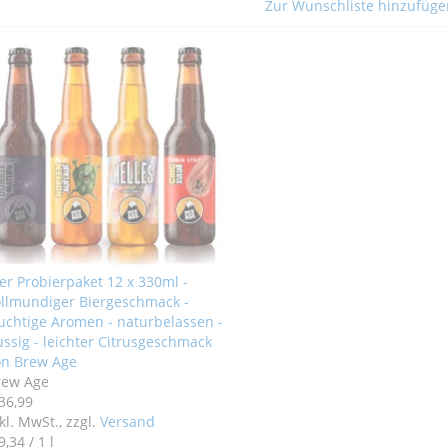
Zur Wunschliste hinzufüge
er Probierpaket 12 x 330ml -
ollmundiger Biergeschmack -
uchtige Aromen - naturbelassen -
ssig - leichter Citrusgeschmack
on Brew Age
rew Age
36
,
99
kl. MwSt., zzgl.
Versand
9
,
34
/ 1 l