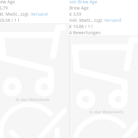
rew Age
von Brew Age
6
,
79
Brew Age
kl. MwSt., zzgl.
Versand
€ 3
,
59
20
,
58
/ 1 l
Inkl. MwSt., zzgl.
Versand
€ 10
,
88
/ 1 l
4
Bewertungen
In den Warenkorb
In den Warenkorb