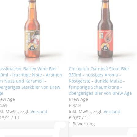
ussknacker Barley Wine Bier
Chicxulub Oatmeal Stout Bier
0ml - fruchtige Note - Aromen
330ml - nussiges Aroma -
on Nuss und Karamell -
Röstgerste - dunkle Malze -
bergäriges Starkbier von Brew
feinporige Schaumkrone -
ge
obergäriges Bier von Brew Age
rew Age
Brew Age
4
,
59
€ 3
,
19
kl. MwSt., zzgl.
Versand
Inkl. MwSt., zzgl.
Versand
13
,
91
/ 1 l
€ 9
,
67
/ 1 l
1
Bewertung