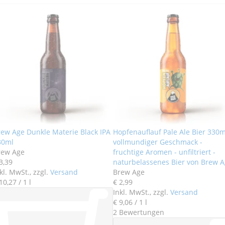
rew Age Dunkle Materie Black IPA
Hopfenauflauf Pale Ale Bier 330m
30ml
vollmundiger Geschmack -
rew Age
fruchtige Aromen - unfiltriert -
3
,
39
naturbelassenes Bier von Brew 
kl. MwSt., zzgl.
Versand
Brew Age
10
,
27
/ 1 l
€ 2
,
99
Inkl. MwSt., zzgl.
Versand
€ 9
,
06
/ 1 l
2
Bewertungen