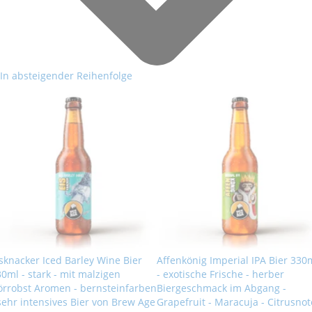
In absteigender Reihenfolge
sknacker Iced Barley Wine Bier
Affenkönig Imperial IPA Bier 330
0ml - stark - mit malzigen
- exotische Frische - herber
örrobst Aromen - bernsteinfarben
Biergeschmack im Abgang -
sehr intensives Bier von Brew Age
Grapefruit - Maracuja - Citrusnot