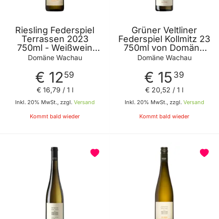
Riesling Federspiel
Grüner Veltliner
Terrassen 2023
Federspiel Kollmitz 23
750ml - Weißwein
750ml von Domäne
von Domäne Wachau
Wachau
Domäne Wachau
Domäne Wachau
€ 12
€ 15
59
39
€ 16
,
79
/ 1 l
€ 20
,
52
/ 1 l
Inkl. 20% MwSt., zzgl.
Versand
Inkl. 20% MwSt., zzgl.
Versand
Kommt bald wieder
Kommt bald wieder