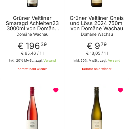
Grüner Veltliner
Grüner Veltliner Gneis
Smaragd Achleiten23
und Löss 2024 750ml
3000ml von Domäne
von Domäne Wachau
Wachau
Domäne Wachau
Domäne Wachau
€ 196
€ 9
39
79
€ 65
,
46
/ 1 l
€ 13
,
05
/ 1 l
Inkl. 20% MwSt., zzgl.
Versand
Inkl. 20% MwSt., zzgl.
Versand
Kommt bald wieder
Kommt bald wieder