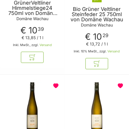
GrünerVeltliner
Himmelstiege24
Bio Grüner Veltliner
750ml von Domäne
Steinfeder 25 750ml
Wachau
Domäne Wachau
von Domäne Wachau
Domäne Wachau
€ 10
39
€ 10
29
€ 13
,
85
/ 1 l
€ 13
,
72
/ 1 l
Inkl. MwSt., zzgl.
Versand
Inkl. 10% MwSt., zzgl.
Versand
In den Warenkorb
In den Warenkor