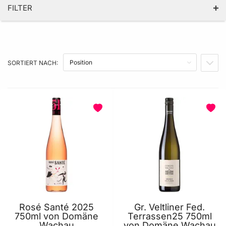
FILTER
KATEGORIE
JAHRGANG
SORTIERT NACH:
IN A
PREIS
PRODUKTEIGENSCHAFT
Rosé Santé 2025
Gr. Veltliner Fed.
750ml von Domäne
Terrassen25 750ml
Wachau
von Domäne Wachau