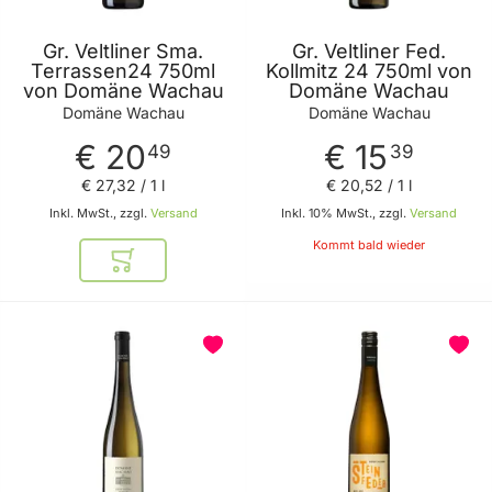
Gr. Veltliner Sma.
Gr. Veltliner Fed.
Terrassen24 750ml
Kollmitz 24 750ml von
von Domäne Wachau
Domäne Wachau
Domäne Wachau
Domäne Wachau
€ 20
€ 15
49
39
€ 27
,
32
/ 1 l
€ 20
,
52
/ 1 l
Inkl. MwSt., zzgl.
Versand
Inkl. 10% MwSt., zzgl.
Versand
Kommt bald wieder
In den Warenkorb