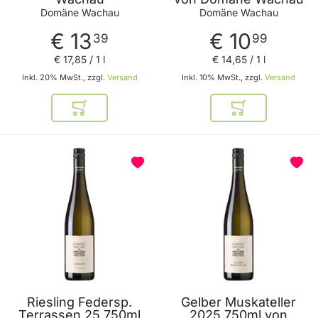
Domäne Wachau
Domäne Wachau
€ 13
€ 10
39
99
€ 17
,
85
/ 1 l
€ 14
,
65
/ 1 l
Inkl. 20% MwSt., zzgl.
Versand
Inkl. 10% MwSt., zzgl.
Versand
In den Warenkorb
In den Warenkor
Riesling Federsp.
Gelber Muskateller
Terrassen 25 750ml
2025 750ml von