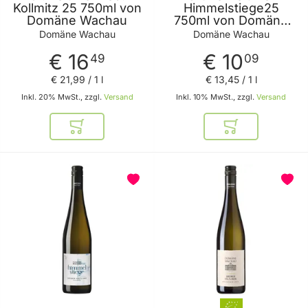
Kollmitz 25 750ml von
Himmelstiege25
Domäne Wachau
750ml von Domäne
Wachau
Domäne Wachau
Domäne Wachau
€ 16
€ 10
49
09
€ 21
,
99
/ 1 l
€ 13
,
45
/ 1 l
Inkl. 20% MwSt., zzgl.
Versand
Inkl. 10% MwSt., zzgl.
Versand
In den Warenkorb
In den Warenkor