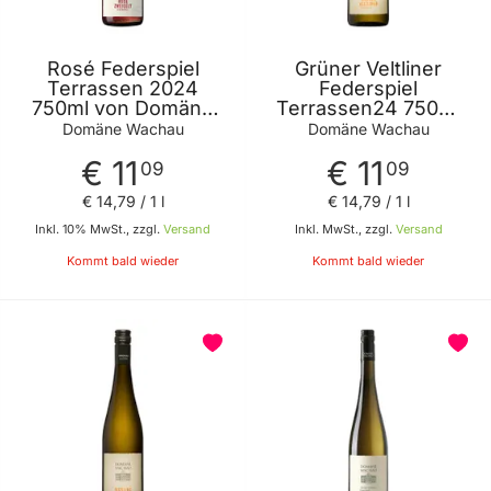
Rosé Federspiel
Grüner Veltliner
Terrassen 2024
Federspiel
750ml von Domäne
Terrassen24 750ml
Wachau
von Domäne Wachau
Domäne Wachau
Domäne Wachau
€ 11
€ 11
09
09
€ 14
,
79
/ 1 l
€ 14
,
79
/ 1 l
Inkl. 10% MwSt., zzgl.
Versand
Inkl. MwSt., zzgl.
Versand
Kommt bald wieder
Kommt bald wieder