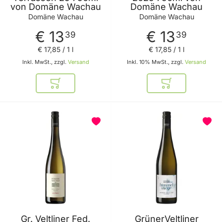
von Domäne Wachau
Domäne Wachau
Domäne Wachau
Domäne Wachau
€ 13
€ 13
39
39
€ 17
,
85
/ 1 l
€ 17
,
85
/ 1 l
Inkl. MwSt., zzgl.
Versand
Inkl. 10% MwSt., zzgl.
Versand
In den Warenkorb
In den Warenkor
Gr. Veltliner Fed.
GrünerVeltliner