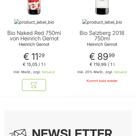
Bio Naked Red 750ml
Bio Salzberg 2018
von Heinrich Gernot
750ml
Heinrich Gernot
Heinrich Gernot
€ 11
€ 89
29
99
€ 15
,
05
/ 1 l
€ 119
,
99
/ 1 l
Inkl. MwSt., zzgl.
Versand
Inkl. 20% MwSt., zzgl.
Versand
Kommt bald wieder
In den Warenkorb
NEWSLETTER