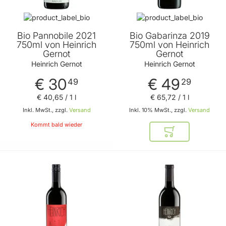
Bio Pannobile 2021
Bio Gabarinza 2019
750ml von Heinrich
750ml von Heinrich
Gernot
Gernot
Heinrich Gernot
Heinrich Gernot
€ 30
€ 49
49
29
€ 40
,
65
/ 1 l
€ 65
,
72
/ 1 l
Inkl. MwSt., zzgl.
Versand
Inkl. 10% MwSt., zzgl.
Versand
Kommt bald wieder
In den Warenkor
BELIEBT