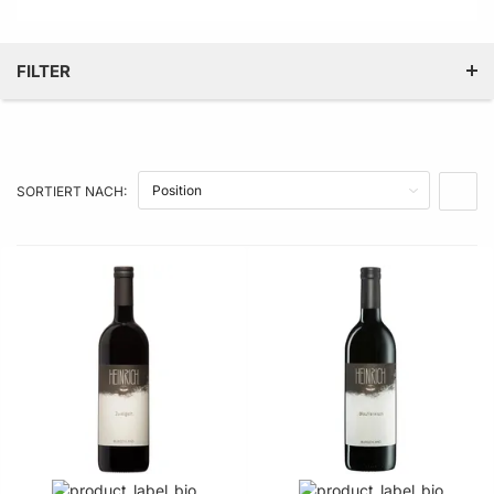
FILTER
KATEGORIE
JAHRGANG
SORTIERT NACH:
IN A
PREIS
PRODUKTEIGENSCHAFT