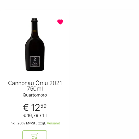
Cannonau Òrriu 2021
750ml
Quartomoro
€ 12
59
€ 16
,
79
/ 1 l
Inkl. 20% MwSt., zzgl.
Versand
In den Warenkorb