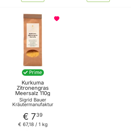
Kurkuma
Zitronengras
Meersalz 110g
Sigrid Bauer
Kräutermanufaktur
€ 7
39
€ 67
,
18
/ 1 kg