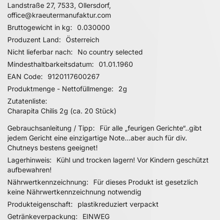
Landstraße 27, 7533, Ollersdorf,
office@kraeutermanufaktur.com
Bruttogewicht in kg
0.030000
Produzent Land
Österreich
Nicht lieferbar nach
No country selected
Mindesthaltbarkeitsdatum
01.01.1960
EAN Code
9120117600267
Produktmenge - Nettofüllmenge
2g
Zutatenliste
Charapita Chilis 2g (ca. 20 Stück)
Gebrauchsanleitung / Tipp
Für alle „feurigen Gerichte“..gibt
jedem Gericht eine einzigartige Note…aber auch für div.
Chutneys bestens geeignet!
Lagerhinweis
Kühl und trocken lagern! Vor Kindern geschützt
aufbewahren!
Nährwertkennzeichnung
Für dieses Produkt ist gesetzlich
keine Nährwertkennzeichnung notwendig
Produkteigenschaft
plastikreduziert verpackt
Getränkeverpackung
EINWEG