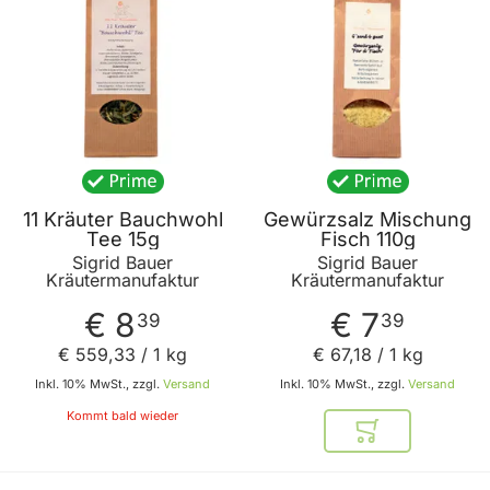
11 Kräuter Bauchwohl
Gewürzsalz Mischung
Tee 15g
Fisch 110g
Sigrid Bauer
Sigrid Bauer
Kräutermanufaktur
Kräutermanufaktur
€ 8
€ 7
39
39
€ 559
,
33
/ 1 kg
€ 67
,
18
/ 1 kg
Inkl. 10% MwSt., zzgl.
Versand
Inkl. 10% MwSt., zzgl.
Versand
Kommt bald wieder
In den Warenkor