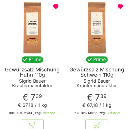
Gewürzsalz Mischung
Gewürzsalz Mischung
Huhn 110g
Schwein 110g
Sigrid Bauer
Sigrid Bauer
Kräutermanufaktur
Kräutermanufaktur
€ 7
€ 7
39
39
€ 67
,
18
/ 1 kg
€ 67
,
18
/ 1 kg
Inkl. 10% MwSt., zzgl.
Versand
Inkl. 10% MwSt., zzgl.
Versand
In den Warenkorb
In den Warenkor