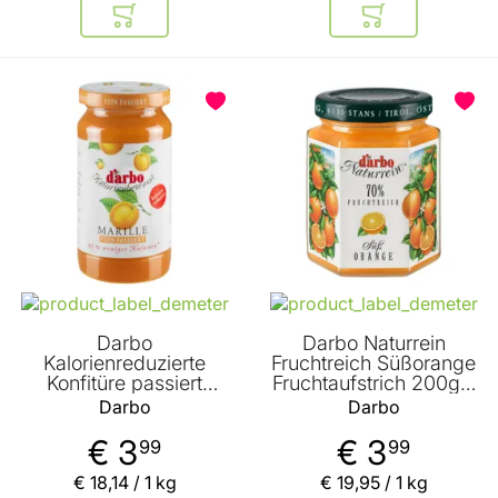
In den Warenkorb
In den Warenkor
Darbo
Darbo Naturrein
Kalorienreduzierte
Fruchtreich Süßorange
Konfitüre passiert
Fruchtaufstrich 200g –
Marille (Aprikose)
Orangen Aufstrich
Darbo
Darbo
220g
€ 3
€ 3
99
99
€ 18
,
14
/ 1 kg
€ 19
,
95
/ 1 kg