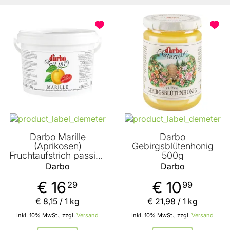
BELIEBT
Darbo Marille
Darbo
(Aprikosen)
Gebirgsblütenhonig
Fruchtaufstrich passiert
500g
2000g
Darbo
Darbo
€ 16
€ 10
29
99
€ 8
,
15
/ 1 kg
€ 21
,
98
/ 1 kg
Inkl. 10% MwSt., zzgl.
Versand
Inkl. 10% MwSt., zzgl.
Versand