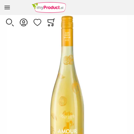
Zur Homepage
Skip to the end of the images gallery
SUCHE
KONTO
WUNSCHLISTE
WARENKORB
Minicart