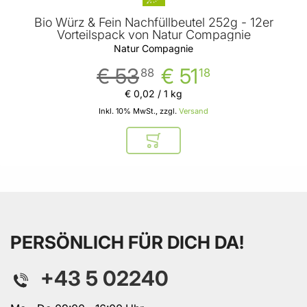
Bio Würz & Fein Nachfüllbeutel 252g - 12er
Vorteilspack von Natur Compagnie
Natur Compagnie
€ 53
€ 51
88
18
€ 0
,
02
/ 1 kg
Inkl. 10% MwSt., zzgl.
Versand
In den Warenkorb
PERSÖNLICH FÜR DICH DA!
+43 5 02240