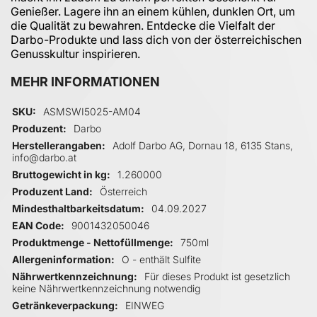
Genießer. Lagere ihn an einem kühlen, dunklen Ort, um
die Qualität zu bewahren. Entdecke die Vielfalt der
Darbo-Produkte und lass dich von der österreichischen
Genusskultur inspirieren.
MEHR INFORMATIONEN
Mehr Informationen
SKU
ASMSWI5025-AM04
Produzent
Darbo
Herstellerangaben
Adolf Darbo AG, Dornau 18, 6135 Stans,
info@darbo.at
Bruttogewicht in kg
1.260000
Produzent Land
Österreich
Mindesthaltbarkeitsdatum
04.09.2027
EAN Code
9001432050046
Produktmenge - Nettofüllmenge
750ml
Allergeninformation
O - enthält Sulfite
Nährwertkennzeichnung
Für dieses Produkt ist gesetzlich
keine Nährwertkennzeichnung notwendig
Getränkeverpackung
EINWEG