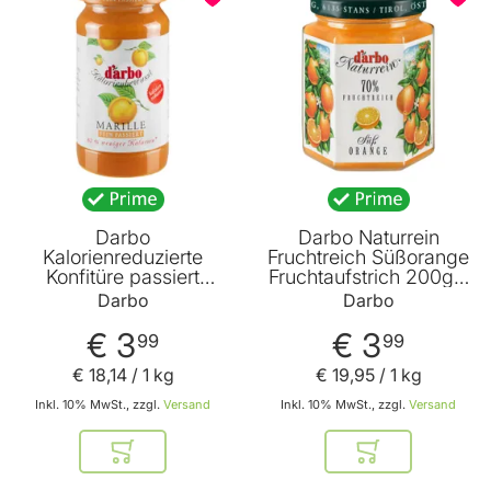
Darbo
Darbo Naturrein
Kalorienreduzierte
Fruchtreich Süßorange
Konfitüre passiert
Fruchtaufstrich 200g –
Marille (Aprikose)
Orangen Aufstrich
Darbo
Darbo
220g
€ 3
€ 3
99
99
€ 18
,
14
/ 1 kg
€ 19
,
95
/ 1 kg
Inkl. 10% MwSt., zzgl.
Versand
Inkl. 10% MwSt., zzgl.
Versand
In den Warenkorb
In den Warenkor