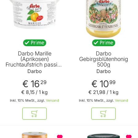
Darbo Marille
Darbo
(Aprikosen)
Gebirgsblütenhonig
Fruchtaufstrich passiert
500g
2000g
Darbo
Darbo
€ 16
€ 10
29
99
€ 8
,
15
/ 1 kg
€ 21
,
98
/ 1 kg
Inkl. 10% MwSt., zzgl.
Versand
Inkl. 10% MwSt., zzgl.
Versand
In den Warenkorb
In den Warenkor