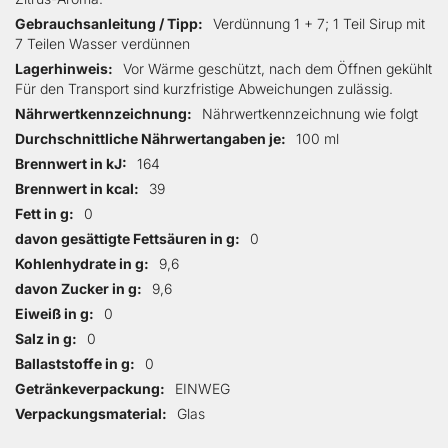
Gebrauchsanleitung / Tipp
Verdünnung 1 + 7; 1 Teil Sirup mit
7 Teilen Wasser verdünnen
Lagerhinweis
Vor Wärme geschützt, nach dem Öffnen gekühlt
Für den Transport sind kurzfristige Abweichungen zulässig.
Nährwertkennzeichnung
Nährwertkennzeichnung wie folgt
Durchschnittliche Nährwertangaben je
100 ml
Brennwert in kJ
164
Brennwert in kcal
39
Fett in g
0
davon gesättigte Fettsäuren in g
0
Kohlenhydrate in g
9,6
davon Zucker in g
9,6
Eiweiß in g
0
Salz in g
0
Ballaststoffe in g
0
Getränkeverpackung
EINWEG
Verpackungsmaterial
Glas