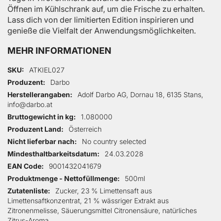
Öffnen im Kühlschrank auf, um die Frische zu erhalten.
Lass dich von der limitierten Edition inspirieren und
genieße die Vielfalt der Anwendungsmöglichkeiten.
MEHR INFORMATIONEN
Mehr Informationen
SKU
ATKIEL027
Produzent
Darbo
Herstellerangaben
Adolf Darbo AG, Dornau 18, 6135 Stans,
info@darbo.at
Bruttogewicht in kg
1.080000
Produzent Land
Österreich
Nicht lieferbar nach
No country selected
Mindesthaltbarkeitsdatum
24.03.2028
EAN Code
9001432041679
Produktmenge - Nettofüllmenge
500ml
Zutatenliste
Zucker, 23 % Limettensaft aus
Limettensaftkonzentrat, 21 % wässriger Extrakt aus
Zitronenmelisse, Säuerungsmittel Citronensäure, natürliches
Zitrus-Aroma.