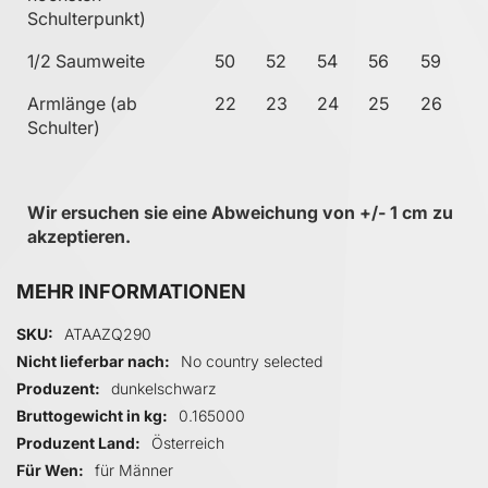
Schulterpunkt)
1/2 Saumweite
50
52
54
56
59
Armlänge (ab
22
23
24
25
26
Schulter)
Wir ersuchen sie eine Abweichung von +/- 1 cm zu
akzeptieren.
MEHR INFORMATIONEN
Mehr Informationen
SKU
ATAAZQ290
Nicht lieferbar nach
No country selected
Produzent
dunkelschwarz
Bruttogewicht in kg
0.165000
Produzent Land
Österreich
Für Wen
für Männer