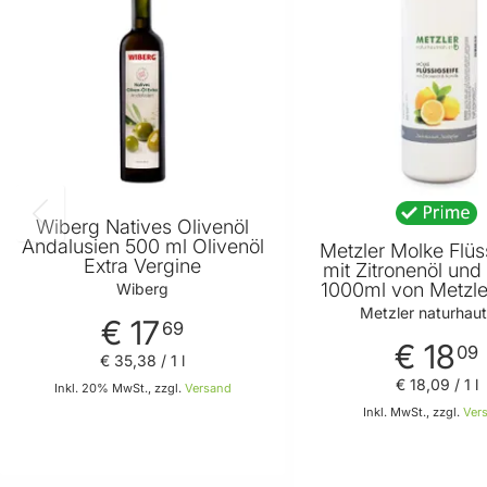
Wiberg Natives Olivenöl
Andalusien 500 ml Olivenöl
Metzler Molke Flüs
Extra Vergine
mit Zitronenöl und
1000ml von Metzle
Wiberg
Metzler naturhau
€ 17
69
€ 18
09
€ 35
,
38
/ 1 l
€ 18
,
09
/ 1 l
Inkl. 20% MwSt., zzgl.
Versand
Inkl. MwSt., zzgl.
Ver
In den Warenkorb
In den