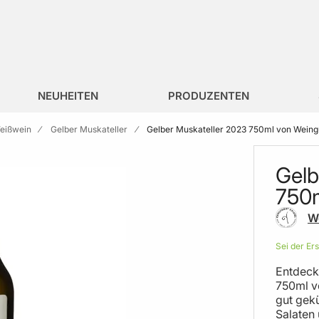
NEUHEITEN
PRODUZENTEN
eißwein
Gelber Muskateller
Gelber Muskateller 2023 750ml von Weingu
Gelb
750m
W
Sei der Er
Entdeck
750ml v
gut gekü
Salaten 