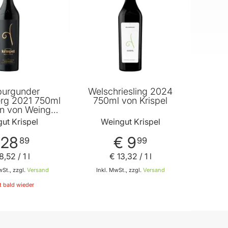
burgunder
Welschriesling 2024
rg 2021 750ml
750ml von Krispel
n von Weingut
rispel
ut Krispel
Weingut Krispel
 28
€ 9
89
99
8
,
52
/ 1 l
€ 13
,
32
/ 1 l
St., zzgl.
Versand
Inkl. MwSt., zzgl.
Versand
 bald wieder
In den Warenkorb