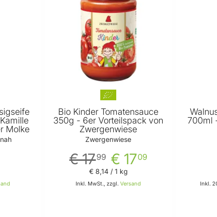
sigseife
Bio Kinder Tomatensauce
Walnus
 Kamille
350g - 6er Vorteilspack von
700ml -
r Molke
Zwergenwiese
tnah
Zwergenwiese
€ 17
€ 17
99
09
€ 8
,
14
/ 1 kg
sand
Inkl. MwSt., zzgl.
Versand
Inkl. 
 Warenkorb
In den Warenkorb