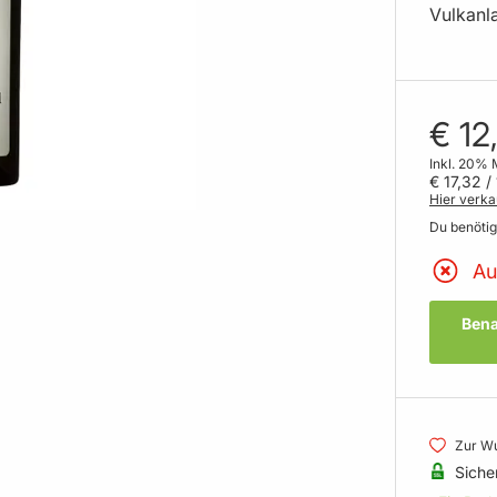
Vulkanla
€ 12
Inkl. 20% 
€ 17,32
/ 
Hier verka
Du benöti
Au
Bena
Zur Wu
Siche