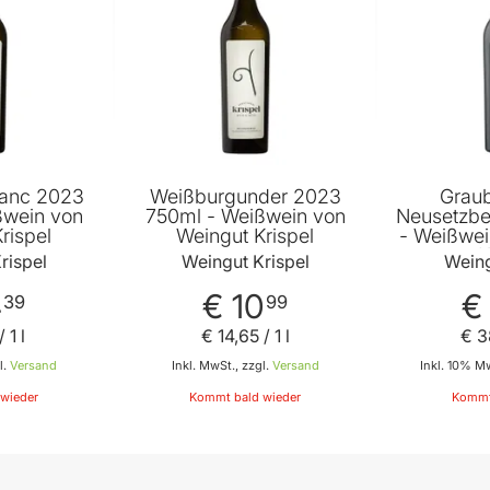
lanc 2023
Weißburgunder 2023
Grau
ßwein von
750ml - Weißwein von
Neusetzbe
rispel
Weingut Krispel
- Weißwei
K
rispel
Weingut Krispel
Weing
4
€ 10
€
39
99
/ 1 l
€ 14
,
65
/ 1 l
€ 3
l.
Versand
Inkl. MwSt., zzgl.
Versand
Inkl. 10% Mw
wieder
Kommt bald wieder
Kommt