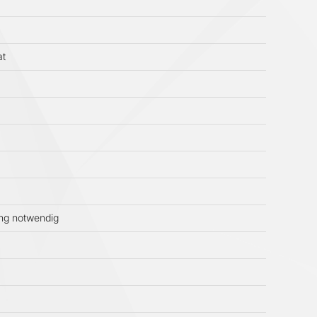
at
ung notwendig