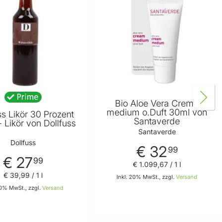
Bio Aloe Vera Creme
medium o.Duft 30ml von
s Likör 30 Prozent
Santaverde
 Likör von Dollfuss
Santaverde
Dollfuss
€ 32
99
€ 27
99
€ 1.099
,
67
/ 1 l
€ 39
,
99
/ 1 l
Inkl. 20% MwSt., zzgl.
Versand
20% MwSt., zzgl.
Versand
In den Warenkorb
In den Warenkorb