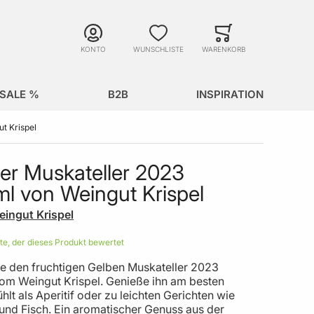
Suche
Minicart
Suche schließen
KONTO
WUNSCHLISTE
WARENKORB
SALE %
B2B
INSPIRATION
t Krispel
er Muskateller 2023
l von Weingut Krispel
eingut Krispel
ste, der dieses Produkt bewertet
e den fruchtigen Gelben Muskateller 2023
om Weingut Krispel. Genieße ihn am besten
hlt als Aperitif oder zu leichten Gerichten wie
und Fisch. Ein aromatischer Genuss aus der