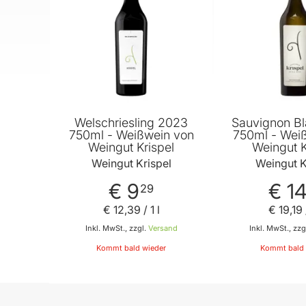
Welschriesling 2023
Sauvignon B
750ml - Weißwein von
750ml - Wei
Weingut Krispel
Weingut K
Weingut Krispel
Weingut K
€ 9
€ 1
29
€ 12
,
39
/ 1 l
€ 19
,
19
Inkl. MwSt., zzgl.
Versand
Inkl. MwSt., zzg
Kommt bald wieder
Kommt bald 