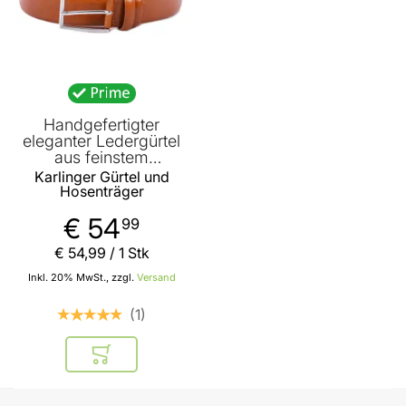
Handgefertigter
eleganter Ledergürtel
aus feinstem
Kalbsleder - Cognac-
Karlinger Gürtel und
35mm Breite
Hosenträger
€ 54
99
€ 54
,
99
/ 1 Stk
Inkl. 20% MwSt., zzgl.
Versand
1
In den Warenkorb