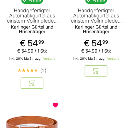
Handgefertigter
Handgefertigter
Automatikgürtel aus
Automatikgürtel aus
feinstem Vollrindleder -
feinstem Vollrindleder -
Schwarz- 35mm Breite
Schwarz- 35mm Breite
Karlinger Gürtel und
Karlinger Gürtel und
Hosenträger
Hosenträger
€ 54
€ 54
99
99
€ 54
,
99
/ 1 Stk
€ 54
,
99
/ 1 Stk
Inkl. 20% MwSt., zzgl.
Versand
Inkl. 20% MwSt., zzgl.
Versand
2
In den Warenkor
In den Warenkorb
BELIEBT