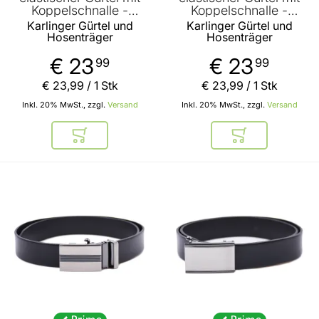
Koppelschnalle -
Koppelschnalle -
Dunkelgrau- 35mm
Schwarz- 35mm Breite
Karlinger Gürtel und
Karlinger Gürtel und
Breite
Hosenträger
Hosenträger
€ 23
€ 23
99
99
€ 23
,
99
/ 1 Stk
€ 23
,
99
/ 1 Stk
Inkl. 20% MwSt., zzgl.
Versand
Inkl. 20% MwSt., zzgl.
Versand
In den Warenkorb
In den Warenkor