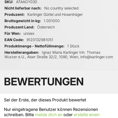
Mehr Informationen
SKU
ATAAOY030
Nicht lieferbar nach
No country selected
Produzent
Karlinger Gürtel und Hosenträger
Bruttogewicht in kg
1.001000
Produzent Land
Österreich
Für Wen
unisex
EAN Code
9120132981051
Produktmenge - Nettofüllmenge
1 Stück
Herstellerangaben
Ignaz Maria Karlinger Inh. Thomas
Wurzer e.U., Alser Straße 32/2, 1090, Wien, info@karlinger.com
BEWERTUNGEN
Sei der Erste, der dieses Produkt bewertet
Nur eingetragene Benutzer können Rezensionen
schreiben. Bitte
melde dich an
oder
erstelle einen