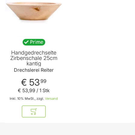
Handgedrechselte
Zirbenschale 25cm
kantig
Drechslerei Reiter
€ 53
99
€ 53
,
99
/ 1 Stk
Inkl. 10% MwSt., zzgl.
Versand
In den Warenkorb