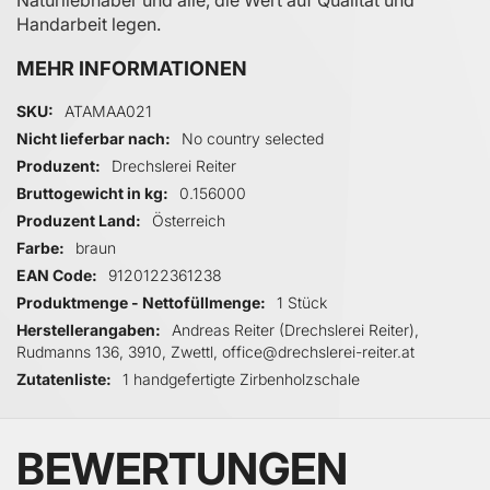
Handarbeit legen.
MEHR INFORMATIONEN
Mehr Informationen
SKU
ATAMAA021
Nicht lieferbar nach
No country selected
Produzent
Drechslerei Reiter
Bruttogewicht in kg
0.156000
Produzent Land
Österreich
Farbe
braun
EAN Code
9120122361238
Produktmenge - Nettofüllmenge
1 Stück
Herstellerangaben
Andreas Reiter (Drechslerei Reiter),
Rudmanns 136, 3910, Zwettl, office@drechslerei-reiter.at
Zutatenliste
1 handgefertigte Zirbenholzschale
BEWERTUNGEN