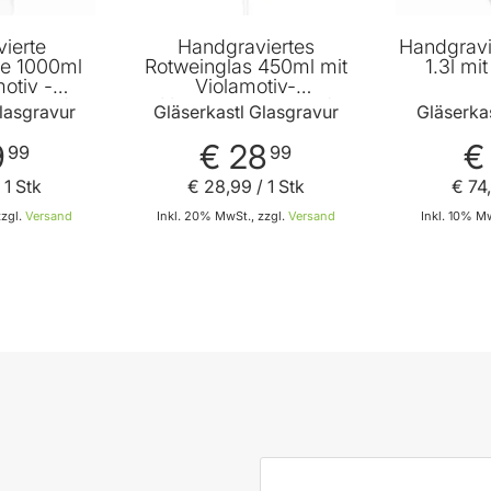
ierte
Handgraviertes
Handgravi
fe 1000ml
Rotweinglas 450ml mit
1.3l mi
otiv -
Violamotiv-
vur und
Namensgravur und
lasgravur
Gläserkastl Glasgravur
Gläserka
datum
Geburtsdatum
9
€ 28
€
99
99
 1 Stk
€ 28
,
99
/ 1 Stk
€ 74
,
zzgl.
Versand
Inkl. 20% MwSt., zzgl.
Versand
Inkl. 10% Mw
 den Warenkorb
In den Warenkorb
E-Mail-Adresse