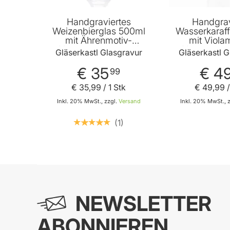
Handgraviertes
Handgrav
Weizenbierglas 500ml
Wasserkaraf
mit Ährenmotiv-
mit Violam
Namensgravur und
Namensgra
Gläserkastl Glasgravur
Gläserkastl G
Geburtstag
Geburts
€ 35
€ 4
99
€ 35
,
99
/ 1 Stk
€ 49
,
99
/
Inkl. 20% MwSt., zzgl.
Versand
Inkl. 20% MwSt., 
1
In
In den Warenkorb
NEWSLETTER
ABONNIEREN