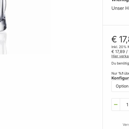
Unser He
€ 17
Inkl. 20% 
€ 17,89
/ 
Hier verka
Du benöti
Nur
%1
übr
Konfigur
Ver