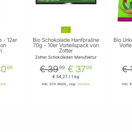
e - 12er
Bio Schokolade Hanfpraline
Bio Urk
von
70g - 10er Vorteilspack von
Vorte
m
Zotter
M
Zotter Schokoladen Manufaktur
30
€ 39
€ 37
€ 
66
99
99
€ 54
,
27
/ 1 kg
sand
Inkl. 20% MwSt., zzgl.
Versand
Inkl. 
 Warenkorb
In den Warenkorb