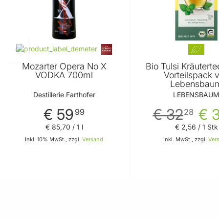
Mozarter Opera No X
Bio Tulsi Kräuterte
VODKA 700ml
Vorteilspack 
Lebensbau
Destillerie Farthofer
LEBENSBAU
€ 59
€ 32
€ 
99
28
€ 85
,
70
/ 1 l
€ 2
,
56
/ 1 Stk
Inkl. 10% MwSt., zzgl.
Versand
Inkl. MwSt., zzgl.
Ver
In den Warenkorb
In den