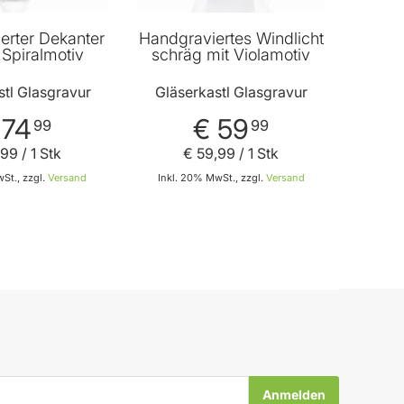
erter Dekanter
Handgraviertes Windlicht
t Spiralmotiv
schräg mit Violamotiv
stl Glasgravur
Gläserkastl Glasgravur
 74
€ 59
99
99
99
/ 1 Stk
€ 59
,
99
/ 1 Stk
St., zzgl.
Versand
Inkl. 20% MwSt., zzgl.
Versand
In den Warenkorb
In den Warenkorb