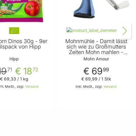
orn Dinos 30g - 9er
Mohnmühle - Damit lässt
ilspack von Hipp
sich wie zu Großmutters
Zeiten Mohn mahlen -
Gebrauchsanweisung liegt
Hipp
Mohn Amour
bei von Mohn Amour
19
€ 18
€ 69
71
72
99
€ 69
,
33
/ 1 kg
€ 69
,
99
/ 1 Stk
10% MwSt., zzgl.
Versand
Inkl. MwSt., zzgl.
Versand
In den Warenkorb
In den Warenkorb