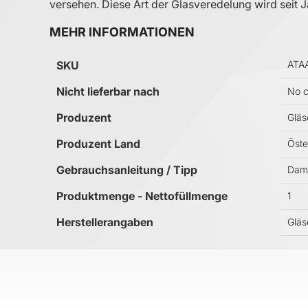
versehen. Diese Art der Glasveredelung wird seit 
MEHR INFORMATIONEN
Mehr Informationen
SKU
ATA
Nicht lieferbar nach
No c
Produzent
Gläs
Produzent Land
Öste
Gebrauchsanleitung / Tipp
Dami
Produktmenge - Nettofüllmenge
1
Herstellerangaben
Gläs