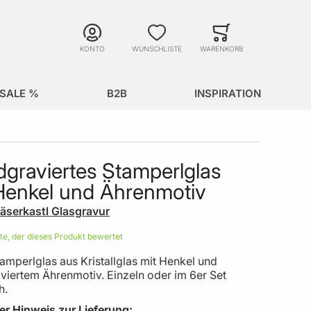
Suche
Minicart
Suche schließen
KONTO
WUNSCHLISTE
WARENKORB
SALE %
B2B
INSPIRATION
graviertes Stamperlglas
Henkel und Ährenmotiv
äserkastl Glasgravur
ste, der dieses Produkt bewertet
amperlglas aus Kristallglas mit Henkel und
viertem Ährenmotiv. Einzeln oder im 6er Set
h.
er Hinweis zur Lieferung: