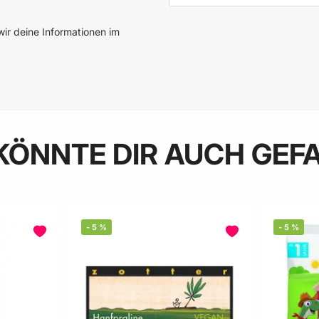
ir deine Informationen im
KÖNNTE DIR AUCH GEF
-
5
%
-
5
%