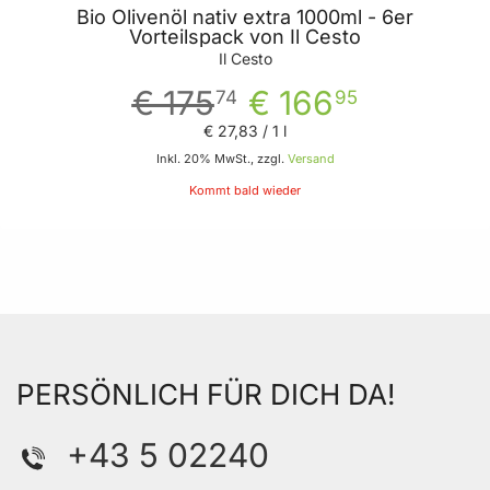
Bio Olivenöl nativ extra 1000ml - 6er
Vorteilspack von Il Cesto
Il Cesto
€ 175
€ 166
74
95
€ 27
,
83
/ 1 l
Inkl. 20% MwSt., zzgl.
Versand
Kommt bald wieder
PERSÖNLICH FÜR DICH DA!
+43 5 02240