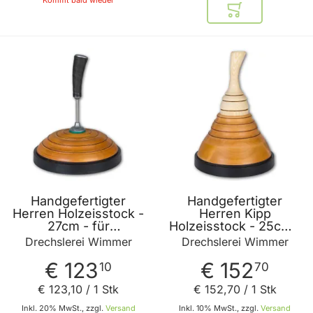
Kommt bald wieder
In den Warenkor
BELIEBT
Handgefertigter
Handgefertigter
Herren Holzeisstock -
Herren Kipp
27cm - für
Holzeisstock - 25cm -
Turnierstiel - E2710M
E25H
Drechslerei Wimmer
Drechslerei Wimmer
€ 123
€ 152
10
70
€ 123
,
10
/ 1 Stk
€ 152
,
70
/ 1 Stk
Inkl. 20% MwSt., zzgl.
Versand
Inkl. 10% MwSt., zzgl.
Versand