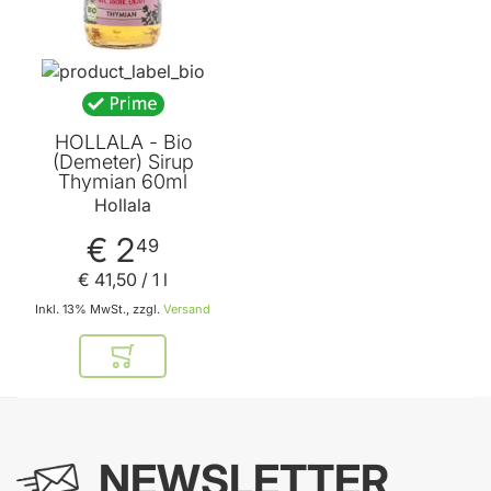
HOLLALA - Bio
(Demeter) Sirup
Thymian 60ml
Hollala
€ 2
49
€ 41
,
50
/ 1 l
Inkl. 13% MwSt., zzgl.
Versand
In den Warenkorb
NEWSLETTER