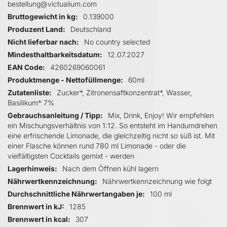
bestellung@victualium.com
Bruttogewicht in kg
0.139000
Produzent Land
Deutschland
Nicht lieferbar nach
No country selected
Mindesthaltbarkeitsdatum
12.07.2027
EAN Code
4260269060061
Produktmenge - Nettofüllmenge
60ml
Zutatenliste
Zucker*, Zitronensaftkonzentrat*, Wasser,
Basilikum* 7%
Gebrauchsanleitung / Tipp
Mix, Drink, Enjoy! Wir empfehlen
ein Mischungsverhältnis von 1:12. So entsteht im Handumdrehen
eine erfrischende Limonade, die gleichzeitig nicht so süß ist. Mit
einer Flasche können rund 780 ml Limonade - oder die
vielfältigsten Cocktails gemixt - werden
Lagerhinweis
Nach dem Öffnen kühl lagern
Nährwertkennzeichnung
Nährwertkennzeichnung wie folgt
Durchschnittliche Nährwertangaben je
100 ml
Brennwert in kJ
1285
Brennwert in kcal
307