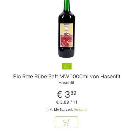
Bio Rote Rübe Saft MW 1000ml von Hasenfit
Hasenfit
€ 3
89
€ 3
,
89
/ 1 l
Inkl. MwSt., zzgl.
Versand
In den Warenkorb