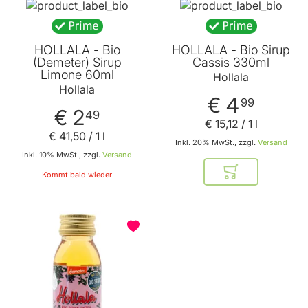
HOLLALA - Bio
HOLLALA - Bio Sirup
(Demeter) Sirup
Cassis 330ml
Limone 60ml
Hollala
Hollala
€ 4
99
€ 2
49
€ 15
,
12
/ 1 l
€ 41
,
50
/ 1 l
Inkl. 20% MwSt., zzgl.
Versand
Inkl. 10% MwSt., zzgl.
Versand
Kommt bald wieder
In den Warenkor