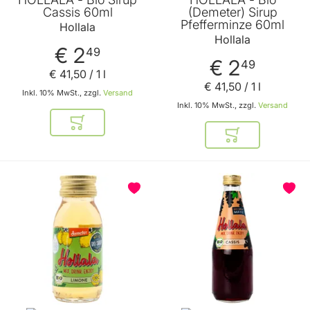
Cassis 60ml
(Demeter) Sirup
Pfefferminze 60ml
Hollala
Hollala
€ 2
49
€ 2
49
€ 41
,
50
/ 1 l
€ 41
,
50
/ 1 l
Inkl. 10% MwSt., zzgl.
Versand
Inkl. 10% MwSt., zzgl.
Versand
In den Warenkorb
In den Warenkor