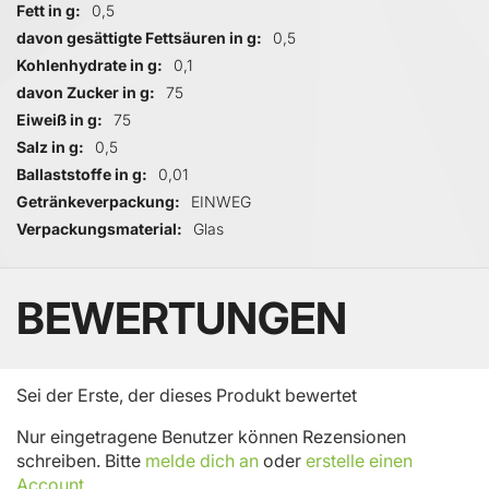
Fett in g
0,5
davon gesättigte Fettsäuren in g
0,5
Kohlenhydrate in g
0,1
davon Zucker in g
75
Eiweiß in g
75
Salz in g
0,5
Ballaststoffe in g
0,01
Getränkeverpackung
EINWEG
Verpackungsmaterial
Glas
BEWERTUNGEN
Sei der Erste, der dieses Produkt bewertet
Nur eingetragene Benutzer können Rezensionen
schreiben. Bitte
melde dich an
oder
erstelle einen
Account