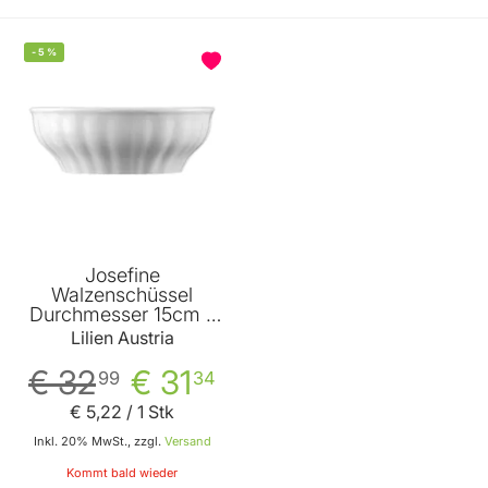
-
5
%
Josefine
Walzenschüssel
Durchmesser 15cm -
6er Vorteilspack von
Lilien Austria
Lilien
€ 32
€ 31
99
34
€ 5
,
22
/ 1 Stk
Inkl. 20% MwSt., zzgl.
Versand
Kommt bald wieder