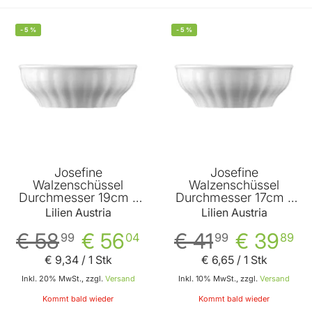
-
5
%
-
5
%
Josefine
Josefine
Walzenschüssel
Walzenschüssel
Durchmesser 19cm -
Durchmesser 17cm -
6er Vorteilspack von
6er Vorteilspack von
Lilien Austria
Lilien Austria
Lilien
Lilien
€ 58
€ 56
€ 41
€ 39
99
04
99
89
€ 9
,
34
/ 1 Stk
€ 6
,
65
/ 1 Stk
Inkl. 20% MwSt., zzgl.
Versand
Inkl. 10% MwSt., zzgl.
Versand
Kommt bald wieder
Kommt bald wieder