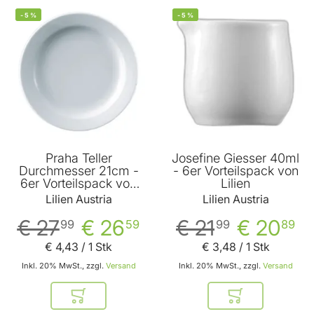
-
5
%
-
5
%
Praha Teller
Josefine Giesser 40ml
Durchmesser 21cm -
- 6er Vorteilspack von
6er Vorteilspack von
Lilien
Benedikt
Lilien Austria
Lilien Austria
€ 27
€ 26
€ 21
€ 20
99
59
99
89
€ 4
,
43
/ 1 Stk
€ 3
,
48
/ 1 Stk
Inkl. 20% MwSt., zzgl.
Versand
Inkl. 20% MwSt., zzgl.
Versand
In den Warenkorb
In den Warenkor