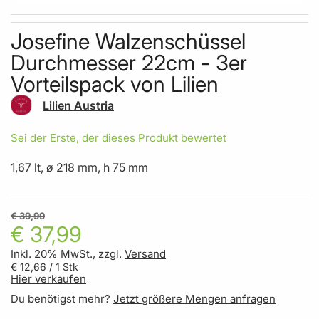
Skip to the beginning of the images gallery
Josefine Walzenschüssel
Durchmesser 22cm - 3er
Vorteilspack von Lilien
Lilien Austria
Sei der Erste, der dieses Produkt bewertet
1,67 lt, ø 218 mm, h 75 mm
€ 39,99
€ 37,99
Inkl. 20% MwSt., zzgl.
Versand
€ 12,66
/ 1 Stk
Hier verkaufen
Du benötigst mehr?
Jetzt größere Mengen anfragen