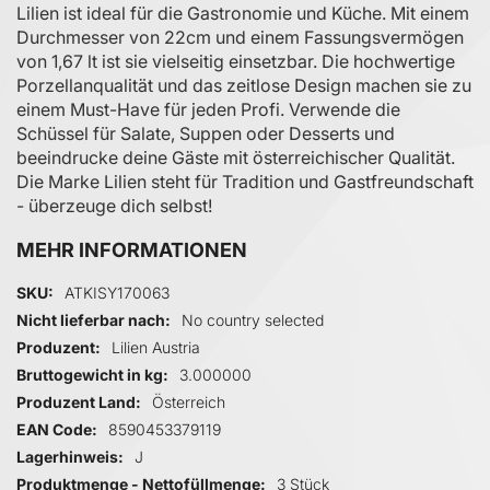
Lilien ist ideal für die Gastronomie und Küche. Mit einem
Durchmesser von 22cm und einem Fassungsvermögen
von 1,67 lt ist sie vielseitig einsetzbar. Die hochwertige
Porzellanqualität und das zeitlose Design machen sie zu
einem Must-Have für jeden Profi. Verwende die
Schüssel für Salate, Suppen oder Desserts und
beeindrucke deine Gäste mit österreichischer Qualität.
Die Marke Lilien steht für Tradition und Gastfreundschaft
- überzeuge dich selbst!
MEHR INFORMATIONEN
Mehr Informationen
SKU
ATKISY170063
Nicht lieferbar nach
No country selected
Produzent
Lilien Austria
Bruttogewicht in kg
3.000000
Produzent Land
Österreich
EAN Code
8590453379119
Lagerhinweis
J
Produktmenge - Nettofüllmenge
3 Stück