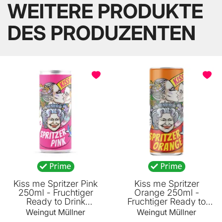
WEITERE PRODUKTE
DES PRODUZENTEN
Kiss me Spritzer Pink
Kiss me Spritzer
250ml - Fruchtiger
Orange 250ml -
Ready to Drink
Fruchtiger Ready to
Dosenspritzer von
Drink Dosenspritzer
Weingut Müllner
Weingut Müllner
Weingut Müllner
von Weingut Müllner