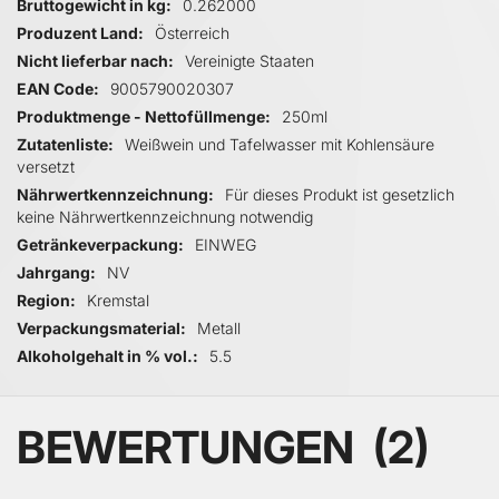
Bruttogewicht in kg
0.262000
Produzent Land
Österreich
Nicht lieferbar nach
Vereinigte Staaten
EAN Code
9005790020307
Produktmenge - Nettofüllmenge
250ml
Zutatenliste
Weißwein und Tafelwasser mit Kohlensäure
versetzt
Nährwertkennzeichnung
Für dieses Produkt ist gesetzlich
keine Nährwertkennzeichnung notwendig
Getränkeverpackung
EINWEG
Jahrgang
NV
Region
Kremstal
Verpackungsmaterial
Metall
Alkoholgehalt in % vol.
5.5
BEWERTUNGEN
2