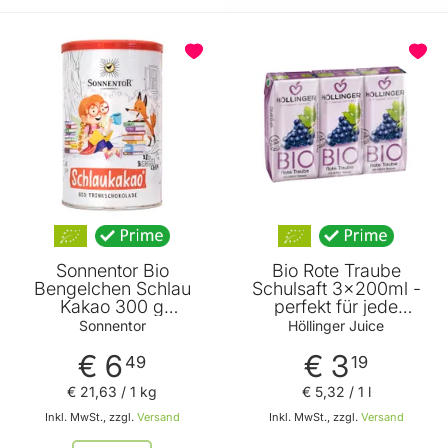
BELIEBT
Sonnentor Bio
Bio Rote Traube
Bengelchen Schlau
Schulsaft 3x200ml -
Kakao 300 g
perfekt für jede
Trinkkakao
Jausenbox - handlich
Sonnentor
Höllinger Juice
kleiner Durstlöscher -
€ 6
€ 3
mit Strohhalm von
49
19
Höllinger Juice
€ 21
,
63
/ 1 kg
€ 5
,
32
/ 1 l
Inkl. MwSt., zzgl.
Versand
Inkl. MwSt., zzgl.
Versand