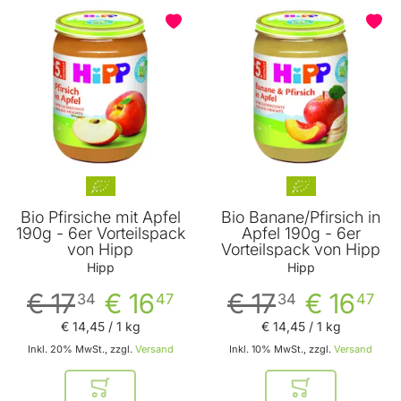
Bio Pfirsiche mit Apfel
Bio Banane/Pfirsich in
190g - 6er Vorteilspack
Apfel 190g - 6er
von Hipp
Vorteilspack von Hipp
Hipp
Hipp
€ 17
€ 16
€ 17
€ 16
34
47
34
47
€ 14
,
45
/ 1 kg
€ 14
,
45
/ 1 kg
Inkl. 20% MwSt., zzgl.
Versand
Inkl. 10% MwSt., zzgl.
Versand
In den Warenkorb
In den Warenkor