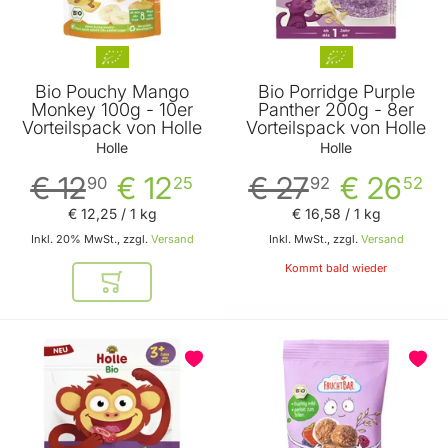
Bio Pouchy Mango
Bio Porridge Purple
Monkey 100g - 10er
Panther 200g - 8er
Vorteilspack von Holle
Vorteilspack von Holle
Holle
Holle
€ 12
€ 12
€ 27
€ 26
90
25
92
52
€ 12
,
25
/ 1 kg
€ 16
,
58
/ 1 kg
Inkl. 20% MwSt., zzgl.
Versand
Inkl. MwSt., zzgl.
Versand
Kommt bald wieder
In den Warenkorb