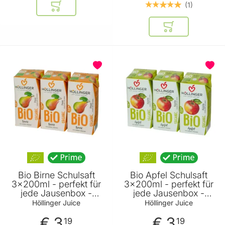
1
In den Warenkorb
In den Warenkor
BELIEBT
BELIEBT
Bio Birne Schulsaft
Bio Apfel Schulsaft
3x200ml - perfekt für
3x200ml - perfekt für
jede Jausenbox -
jede Jausenbox -
handlich kleiner
handlich kleiner
Höllinger Juice
Höllinger Juice
Durstlöscher - mit
Durstlöscher - mit
€ 3
€ 3
Strohhalm von
Strohhalm von
19
19