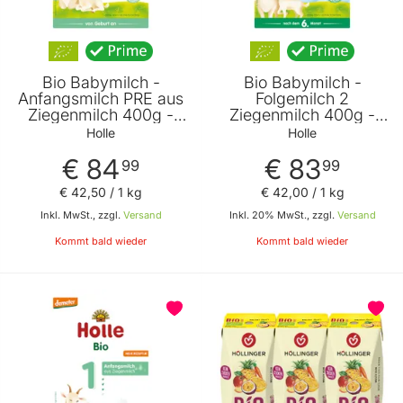
Bio Babymilch -
Bio Babymilch -
Anfangsmilch PRE aus
Folgemilch 2
Ziegenmilch 400g -
Ziegenmilch 400g -
5er Vorteilspack von
5er Vorteilspack von
Holle
Holle
Holle
Holle
€ 84
€ 83
99
99
€ 42
,
50
/ 1 kg
€ 42
,
00
/ 1 kg
Inkl. MwSt., zzgl.
Versand
Inkl. 20% MwSt., zzgl.
Versand
Kommt bald wieder
Kommt bald wieder