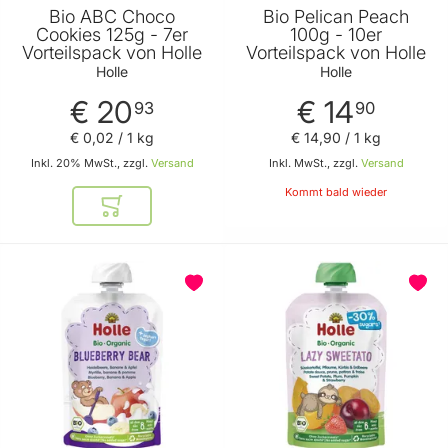
Bio ABC Choco
Bio Pelican Peach
Cookies 125g - 7er
100g - 10er
Vorteilspack von Holle
Vorteilspack von Holle
Holle
Holle
€ 20
€ 14
93
90
€ 0
,
02
/ 1 kg
€ 14
,
90
/ 1 kg
Inkl. 20% MwSt., zzgl.
Versand
Inkl. MwSt., zzgl.
Versand
Kommt bald wieder
In den Warenkorb