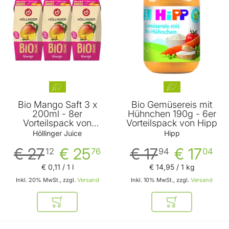
Bio Mango Saft 3 x
Bio Gemüsereis mit
200ml - 8er
Hühnchen 190g - 6er
Vorteilspack von
Vorteilspack von Hipp
Höllinger
Höllinger Juice
Hipp
€ 27
€ 25
€ 17
€ 17
12
76
94
04
€ 0
,
11
/ 1 l
€ 14
,
95
/ 1 kg
Inkl. 20% MwSt., zzgl.
Versand
Inkl. 10% MwSt., zzgl.
Versand
In den Warenkorb
In den Warenkor