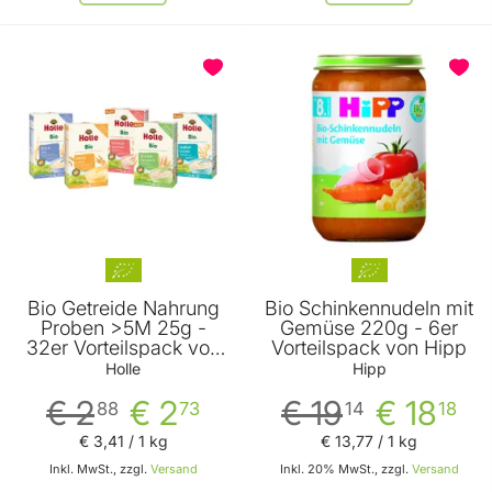
Bio Getreide Nahrung
Bio Schinkennudeln mit
Proben >5M 25g -
Gemüse 220g - 6er
32er Vorteilspack von
Vorteilspack von Hipp
Holle
Holle
Hipp
€ 2
€ 2
€ 19
€ 18
88
73
14
18
€ 3
,
41
/ 1 kg
€ 13
,
77
/ 1 kg
Inkl. MwSt., zzgl.
Versand
Inkl. 20% MwSt., zzgl.
Versand