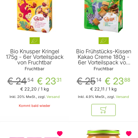
Bio Knusper Kringel
Bio Frühstücks-Kissen
175g - 6er Vorteilspack
Kakao Creme 180g -
von Fruchtbar
6er Vorteilspack von
Fruchtbar
Fruchtbar
Fruchtbar
€ 24
€ 23
€ 25
€ 23
54
31
14
88
€ 22
,
20
/ 1 kg
€ 22
,
11
/ 1 kg
Inkl. 20% MwSt., zzgl.
Versand
Inkl. 4.9% MwSt., zzgl.
Versand
Kommt bald wieder
In den Warenkor