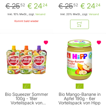
Tee
€ 25
€ 24
€ 25
€ 24
52
24
52
24
Inkl. 10% MwSt., zzgl.
Versand
Inkl. 20% MwSt., zzgl.
Versand
Kommt bald wieder
In den Warenkor
Bio Squeezer Sommer
Bio Mango-Banane in
100g - 18er
Apfel 190g - 6er
Vorteilspack von
Vorteilspack von Hipp