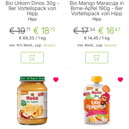
Bio Urkorn Dinos 30g -
Bio Mango Maracuja in
9er Vorteilspack von
Birne-Apfel 190g - 6er
Hipp
Vorteilspack von Hipp
Hipp
Hipp
€ 19
€ 18
€ 17
€ 16
71
72
34
47
€ 69
,
33
/ 1 kg
€ 14
,
45
/ 1 kg
Inkl. 10% MwSt., zzgl.
Versand
Inkl. MwSt., zzgl.
Versand
In den Warenkorb
In den Warenkor