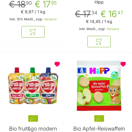
Machland
€ 18
€ 17
Hipp
90
95
€ 17
€ 16
€ 9
,
97
/ 1 kg
34
47
Inkl. 10% MwSt., zzgl.
Versand
€ 14
,
45
/ 1 kg
Inkl. MwSt., zzgl.
Versand
In den Warenkorb
In den Warenkor
Bio fruit&go modern
Bio Apfel-Reiswaffeln