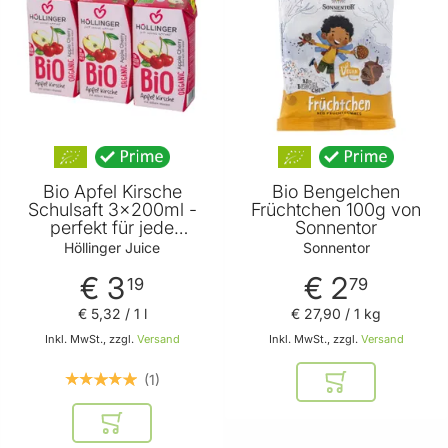
Bio Apfel Kirsche
Bio Bengelchen
Schulsaft 3x200ml -
Früchtchen 100g von
perfekt für jede
Sonnentor
Jausenbox - handlich
Höllinger Juice
Sonnentor
kleiner Durstlöscher -
€ 3
€ 2
mit Strohhalm von
19
79
Höllinger Juice
€ 5
,
32
/ 1 l
€ 27
,
90
/ 1 kg
Inkl. MwSt., zzgl.
Versand
Inkl. MwSt., zzgl.
Versand
1
In den Warenkor
In den Warenkorb