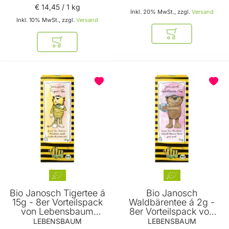
€ 14
,
45
/ 1 kg
Inkl. 20% MwSt., zzgl.
Versand
Inkl. 10% MwSt., zzgl.
Versand
In den Warenkor
In den Warenkorb
Bio Janosch Tigertee á
Bio Janosch
15g - 8er Vorteilspack
Waldbärentee á 2g -
von Lebensbaum
8er Vorteilspack von
Janosch Tee
Lebensbaum Janosch
LEBENSBAUM
LEBENSBAUM