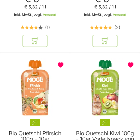
Höllinger Juice
Höllinger Juice
€ 5
,
32
/ 1 l
€ 5
,
32
/ 1 l
Inkl. MwSt., zzgl.
Versand
Inkl. MwSt., zzgl.
Versand
1
2
In den Warenkorb
In den Warenkor
Bio Quetschi Pfirsich
Bio Quetschi Kiwi 100g
100g - 10er
- 10er Vorteilspack von