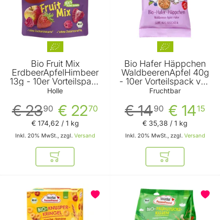
Bio Fruit Mix
Bio Hafer Häppchen
ErdbeerApfelHimbeer
WaldbeerenApfel 40g
13g - 10er Vorteilspack
- 10er Vorteilspack von
von Holle
Fruchtbar
Holle
Fruchtbar
€ 23
€ 22
€ 14
€ 14
90
70
90
15
€ 174
,
62
/ 1 kg
€ 35
,
38
/ 1 kg
Inkl. 20% MwSt., zzgl.
Versand
Inkl. 20% MwSt., zzgl.
Versand
In den Warenkorb
In den Warenkor