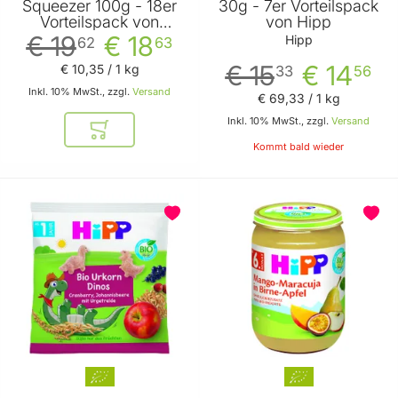
Squeezer 100g - 18er
30g - 7er Vorteilspack
Vorteilspack von
von Hipp
Machland
€ 19
€ 18
Hipp
62
63
€ 15
€ 14
€ 10
,
35
/ 1 kg
33
56
Inkl. 10% MwSt., zzgl.
Versand
€ 69
,
33
/ 1 kg
Inkl. 10% MwSt., zzgl.
Versand
In den Warenkorb
Kommt bald wieder