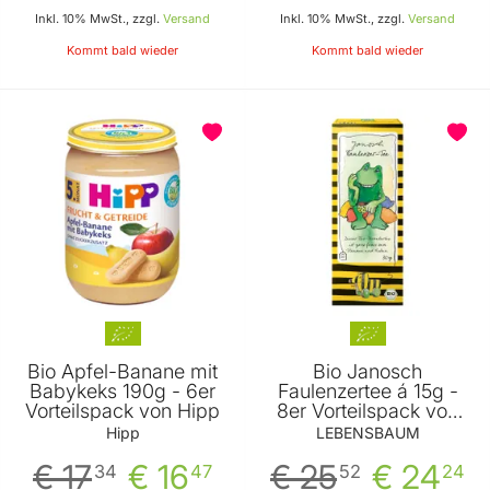
Inkl. 10% MwSt., zzgl.
Versand
Inkl. 10% MwSt., zzgl.
Versand
Kommt bald wieder
Kommt bald wieder
Bio Apfel-Banane mit
Bio Janosch
Babykeks 190g - 6er
Faulenzertee á 15g -
Vorteilspack von Hipp
8er Vorteilspack von
Lebensbaum Janosch
Hipp
LEBENSBAUM
Tee
€ 17
€ 16
€ 25
€ 24
34
47
52
24