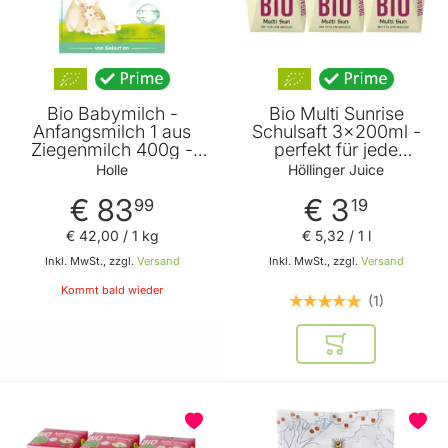
Bio Babymilch -
Bio Multi Sunrise
Anfangsmilch 1 aus
Schulsaft 3x200ml -
Ziegenmilch 400g -
perfekt für jede
5er Vorteilspack von
Jausenbox - handlich
Holle
Höllinger Juice
Holle
kleiner Durstlöscher -
€ 83
€ 3
mit Strohhalm von
99
19
Höllinger Juice
€ 42
,
00
/ 1 kg
€ 5
,
32
/ 1 l
Inkl. MwSt., zzgl.
Versand
Inkl. MwSt., zzgl.
Versand
Kommt bald wieder
1
In den Warenkor
BELIEBT