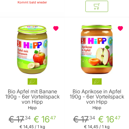
Kommt bald wieder
In den Warenkor
Bio Äpfel mit Banane
Bio Aprikose in Apfel
190g - 6er Vorteilspack
190g - 6er Vorteilspack
von Hipp
von Hipp
Hipp
Hipp
€ 17
€ 16
€ 17
€ 16
34
47
34
47
€ 14
,
45
/ 1 kg
€ 14
,
45
/ 1 kg