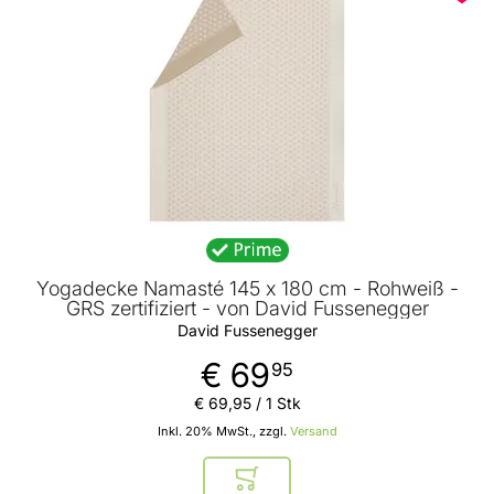
Yogadecke Namasté 145 x 180 cm - Rohweiß -
GRS zertifiziert - von David Fussenegger
David Fussenegger
€ 69
95
€ 69
,
95
/ 1 Stk
Inkl. 20% MwSt., zzgl.
Versand
In den Warenkorb