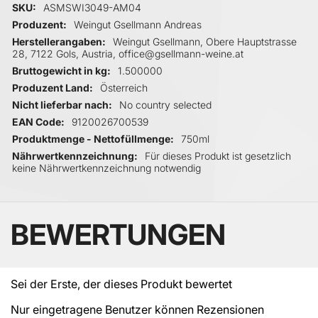
Mehr Informationen
SKU
ASMSWI3049-AM04
Produzent
Weingut Gsellmann Andreas
Herstellerangaben
Weingut Gsellmann, Obere Hauptstrasse
28, 7122 Gols, Austria, office@gsellmann-weine.at
Bruttogewicht in kg
1.500000
Produzent Land
Österreich
Nicht lieferbar nach
No country selected
EAN Code
9120026700539
Produktmenge - Nettofüllmenge
750ml
Nährwertkennzeichnung
Für dieses Produkt ist gesetzlich
keine Nährwertkennzeichnung notwendig
BEWERTUNGEN
Sei der Erste, der dieses Produkt bewertet
Nur eingetragene Benutzer können Rezensionen