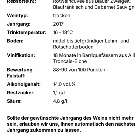
Rebsorte(n):
Rotweincuvée aus Blauer Zweigelt,
Blaufränkisch und Cabernet Sauvig
Weintyp:
trocken
Jahrgang:
2017
Trinktemperatur:
16 - 18°C
Boden:
mittel bis tiefgründiger Lehm- und
Rotschotterboden
Vinifikation:
18 Monate in Barriquefässern aus All
Troncais-Eiche
Bewertung
88-90 von 100 Punkten
Falstaff:
Alkoholgehalt:
14,0 vol.%
Restzucker:
1,1 g/l
Säure:
4,8 g/l
Sollte der gewünschte Jahrgang des Weins nicht mehr l
sein, erlauben wir uns, Ihnen automatisch den nächste
Jahrgang zukommen zu lassen.