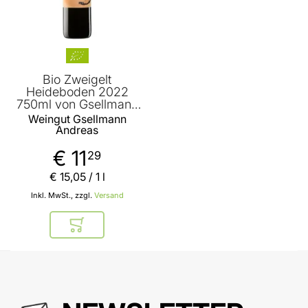
Bio Zweigelt
Heideboden 2022
750ml von Gsellmann
Andreas
Weingut Gsellmann
Andreas
€ 11
29
€ 15
,
05
/ 1 l
Inkl. MwSt., zzgl.
Versand
In den Warenkorb