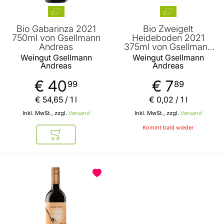
Bio Gabarinza 2021
Bio Zweigelt
750ml von Gsellmann
Heideboden 2021
Andreas
375ml von Gsellmann
Andreas
Weingut Gsellmann
Weingut Gsellmann
Andreas
Andreas
€ 40
€ 7
99
89
€ 54
,
65
/ 1 l
€ 0
,
02
/ 1 l
Inkl. MwSt., zzgl.
Versand
Inkl. MwSt., zzgl.
Versand
Kommt bald wieder
In den Warenkorb