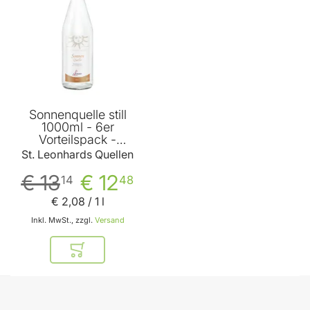
Sonnenquelle still
1000ml - 6er
Vorteilspack -
Qualitätswasser von St.
St. Leonhards Quellen
Leonhards Quellen
€ 13
€ 12
14
48
€ 2
,
08
/ 1 l
Inkl. MwSt., zzgl.
Versand
In den Warenkorb