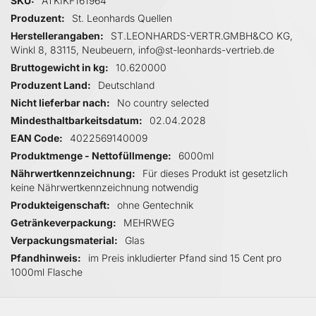
ATKIKF161964
Produzent
St. Leonhards Quellen
Herstellerangaben
ST.LEONHARDS-VERTR.GMBH&CO KG,
Winkl 8, 83115, Neubeuern, info@st-leonhards-vertrieb.de
Bruttogewicht in kg
10.620000
Produzent Land
Deutschland
Nicht lieferbar nach
No country selected
Mindesthaltbarkeitsdatum
02.04.2028
EAN Code
4022569140009
Produktmenge - Nettofüllmenge
6000ml
Nährwertkennzeichnung
Für dieses Produkt ist gesetzlich
keine Nährwertkennzeichnung notwendig
Produkteigenschaft
ohne Gentechnik
Getränkeverpackung
MEHRWEG
Verpackungsmaterial
Glas
Pfandhinweis
im Preis inkludierter Pfand sind 15 Cent pro
1000ml Flasche