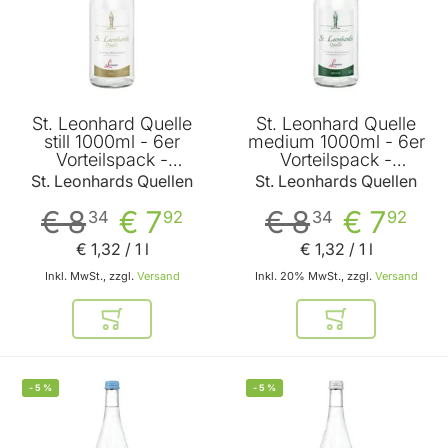
St. Leonhard Quelle
St. Leonhard Quelle
still 1000ml - 6er
medium 1000ml - 6er
Vorteilspack -
Vorteilspack -
Qualitätswasser von St.
Qualitätswasser von St.
St. Leonhards Quellen
St. Leonhards Quellen
Leonhards Quellen
Leonhards Quellen
€ 8
€ 7
€ 8
€ 7
34
92
34
92
€ 1
,
32
/ 1 l
€ 1
,
32
/ 1 l
Inkl. MwSt., zzgl.
Versand
Inkl. 20% MwSt., zzgl.
Versand
In den Warenkorb
In den Warenkor
-
5
%
-
5
%
BELIEBT