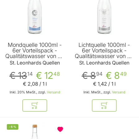
Mondquelle 1000ml -
Lichtquelle 1000ml -
6er Vorteilspack -
6er Vorteilspack -
Qualitätswasser von St.
Qualitätswasser von St.
Leonhards Quellen
Leonhards Quellen
St. Leonhards Quellen
St. Leonhards Quellen
€ 13
€ 12
€ 8
€ 8
14
48
94
49
€ 2
,
08
/ 1 l
€ 1
,
42
/ 1 l
Inkl. 20% MwSt., zzgl.
Versand
Inkl. MwSt., zzgl.
Versand
In den Warenkorb
In den Warenkor
-
5
%