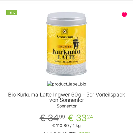
-
5
%
Bio Kurkuma Latte Ingwer 60g - 5er Vorteilspack
von Sonnentor
Sonnentor
€ 34
€ 33
99
24
€ 110
,
80
/ 1 kg