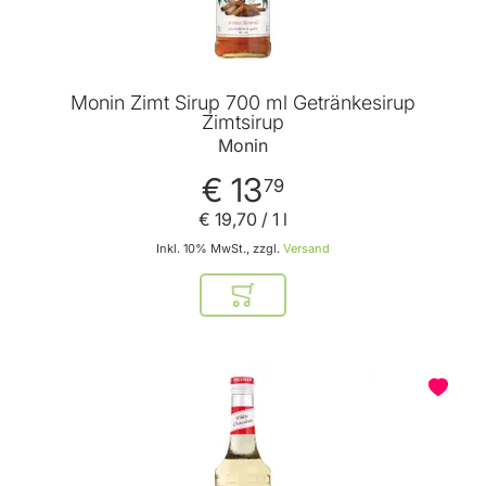
Monin Zimt Sirup 700 ml Getränkesirup
Zimtsirup
Monin
€ 13
79
€ 19
,
70
/ 1 l
Inkl. 10% MwSt., zzgl.
Versand
In den Warenkorb