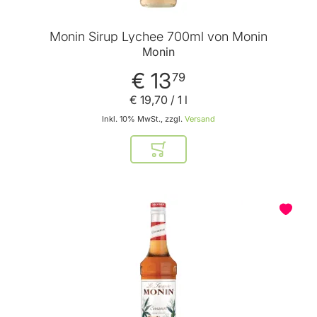
Monin Sirup Lychee 700ml von Monin
Monin
€ 13
79
€ 19
,
70
/ 1 l
Inkl. 10% MwSt., zzgl.
Versand
In den Warenkorb