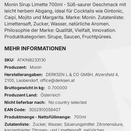
Monin Sirup Limette 700ml - Süß-saurer Geschmack mit
leicht herbem Abgang, ideal für Cocktails wie Gintonic,
Caipi, Mojito und Margarita. Marke: Monin. Zutatenliste:
Limettensaft, Zucker, Wasser, natürliche Aromen.
Philosophie der Marke: Qualität, Vielfalt, Innovation.
Produktkategorien: Sirupe, Saucen, Fruchtpürees.
MEHR INFORMATIONEN
Mehr Informationen
SKU
ATKINB233130
Produzent
Monin
Herstellerangaben
DERKSEN L.& CO GMBH, Atzersfeld 4,
2100, Leobendorf, office@derksen.at
Bruttogewicht in kg
0.700000
Produzent Land
Österreich
Nicht lieferbar nach
No country selected
EAN Code
3052910056407
Produktmenge - Nettofüllmenge
700ml
Zutatenliste
Zucker, Wasser, Säuerungsmittel: Zitronensäure,
konzentrierter Zitronen- und Limettensaft, natürliches