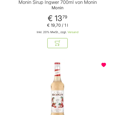
Monin Sirup Ingwer 700ml von Monin
Monin
€ 13
79
€ 19
,
70
/ 1 l
Inkl. 20% MwSt., zzgl.
Versand
In den Warenkorb