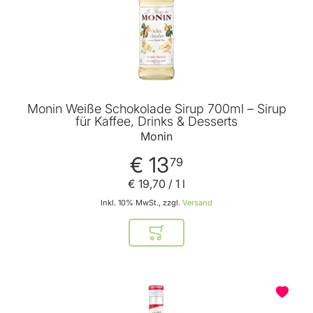
Monin Weiße Schokolade Sirup 700ml – Sirup
für Kaffee, Drinks & Desserts
Monin
€ 13
79
€ 19
,
70
/ 1 l
Inkl. 10% MwSt., zzgl.
Versand
In den Warenkorb