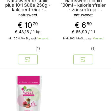
Natusweet Kristalle
Natusweet Liquid
plus 10:1 Süße 250g -
100ml - kalorienfreier
kalorienfreier -
- zuckerfreier
zuckerfreier
Zuckerersatz mit
natusweet
natusweet
Zuckerersatz mit
natürlichem Ursprung
natürlichem Ursprung
€ 10
€ 6
79
59
€ 43
,
16
/ 1 kg
€ 65
,
90
/ 1 l
Inkl. 20% MwSt., zzgl.
Versand
Inkl. 20% MwSt., zzgl.
Versand
1
1
In den Warenkorb
In den Warenkor
BELIEBT