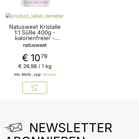
Natusweet Kristalle
1:1 Süße 400g -
kalorienfreier -
zuckerfreier
natusweet
Zuckerersatz mit
natürlichem Ursprung
€ 10
79
€ 26
,
98
/ 1 kg
Inkl. MwSt., zzgl.
Versand
In den Warenkorb
NEWSLETTER