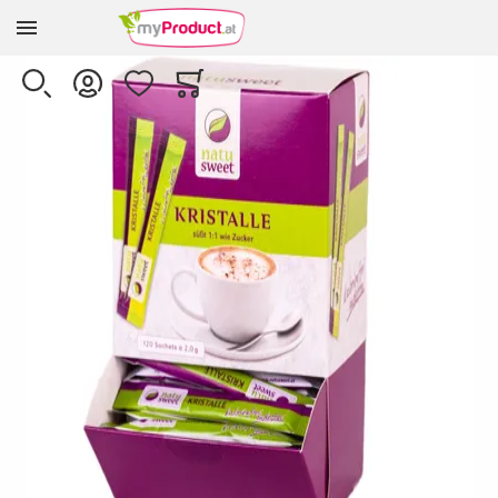
Zur Homepage
Skip to the end of the images gallery
SUCHE
KONTO
WUNSCHLISTE
WARENKORB
Minicart