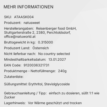
MEHR INFORMATIONEN
Mehr Informationen
SKU
ATAASK004
Produzent
natusweet
Herstellerangaben
Reisenberger food GmbH,
Stuttgarterstraße 2, 2380, Perchtoldsdorf,
office@natuworld.at
Bruttogewicht in kg
0.315000
Produzent Land
Österreich
Nicht lieferbar nach
No country selected
Mindesthaltbarkeitsdatum
13.01.2027
EAN Code
9120036321731
Produktmenge - Nettofüllmenge
240g
Zutatenliste
Süßungsmittel: Erythritol, Steviolglycoside
Gebrauchsanleitung / Tipp
einfach zu dosieren, süßt 1:1 wie
Zucker
Lagerhinweis
Vor Wärme geschützt und trocken