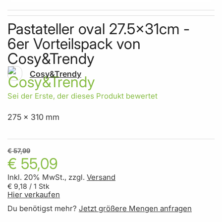
Skip to the beginning of the images gallery
Pastateller oval 27.5x31cm -
6er Vorteilspack von
Cosy&Trendy
Cosy&Trendy
Sei der Erste, der dieses Produkt bewertet
275 x 310 mm
€ 57,99
€ 55,09
Inkl. 20% MwSt., zzgl.
Versand
€ 9,18
/ 1 Stk
Hier verkaufen
Du benötigst mehr?
Jetzt größere Mengen anfragen