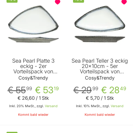
Sea Pearl Platte 3
Sea Pearl Teller 3 eckig
eckig - 2er
20x10cm - 5er
Vorteilspack von
Vorteilspack von
Cosy&Trendy
Cosy&Trendy
Cosy&Trendy
Cosy&Trendy
€ 55
€ 53
€ 29
€ 28
99
19
99
49
€ 26
,
60
/ 1 Stk
€ 5
,
70
/ 1 Stk
Inkl. 20% MwSt., zzgl.
Versand
Inkl. 10% MwSt., zzgl.
Versand
Kommt bald wieder
Kommt bald wieder