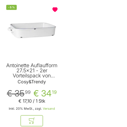
-
5
%
BELIEBT
Antoinette Auflaufform
27.5x21 - 2er
Vorteilspack von
Cosy&Trendy
Cosy&Trendy
€ 35
€ 34
99
19
€ 17
,
10
/ 1 Stk
Inkl. 20% MwSt., zzgl.
Versand
In den Warenkorb