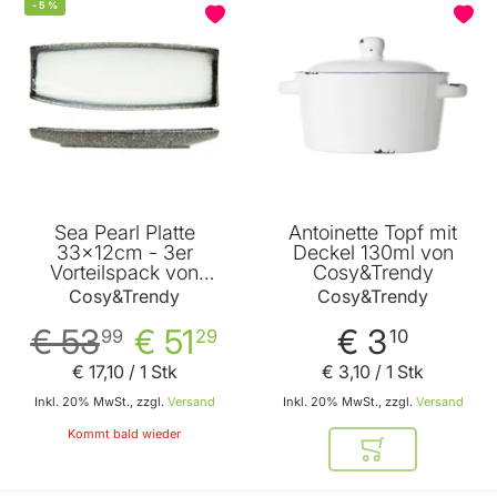
BELIEBT
-
5
%
Sea Pearl Platte
Antoinette Topf mit
33x12cm - 3er
Deckel 130ml von
Vorteilspack von
Cosy&Trendy
Cosy&Trendy
Cosy&Trendy
Cosy&Trendy
€ 53
€ 51
€ 3
99
29
10
€ 17
,
10
/ 1 Stk
€ 3
,
10
/ 1 Stk
Inkl. 20% MwSt., zzgl.
Versand
Inkl. 20% MwSt., zzgl.
Versand
Kommt bald wieder
In den Warenkor