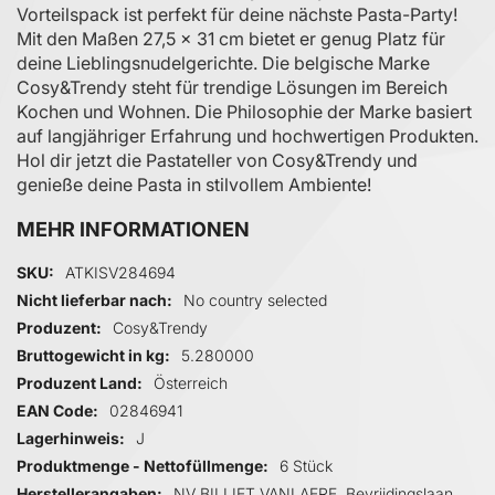
Vorteilspack ist perfekt für deine nächste Pasta-Party!
Mit den Maßen 27,5 x 31 cm bietet er genug Platz für
deine Lieblingsnudelgerichte. Die belgische Marke
Cosy&Trendy steht für trendige Lösungen im Bereich
Kochen und Wohnen. Die Philosophie der Marke basiert
auf langjähriger Erfahrung und hochwertigen Produkten.
Hol dir jetzt die Pastateller von Cosy&Trendy und
genieße deine Pasta in stilvollem Ambiente!
MEHR INFORMATIONEN
Mehr Informationen
SKU
ATKISV284694
Nicht lieferbar nach
No country selected
Produzent
Cosy&Trendy
Bruttogewicht in kg
5.280000
Produzent Land
Österreich
EAN Code
02846941
Lagerhinweis
J
Produktmenge - Nettofüllmenge
6 Stück
Herstellerangaben
NV BILLIET VANLAERE, Bevrijdingslaan