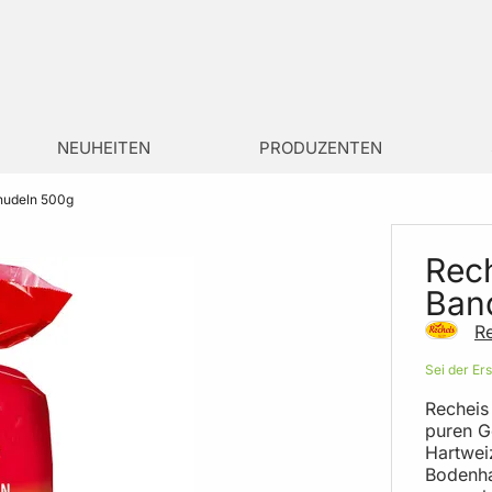
NEUHEITEN
PRODUZENTEN
nudeln 500g
Rec
Ban
R
Sei der Er
Recheis
puren G
Hartweiz
Bodenha