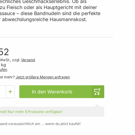
eichliches Geschmackserlebnis. Ob als
zu Fleisch oder als Hauptgericht mit deiner
gssauce – diese Bandnudeln sind die perfekte
r abwechslungsreiche Hausmannskost.
52
 MwSt., zzgl.
Versand
 kg
ufen
gst mehr?
Jetzt größere Mengen anfragen
In den Warenkorb
nell!
Nur mehr
8 Produkte
verfügbar!
sand voraussichtlich am … wenn du jetzt kaufst!