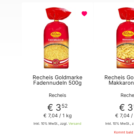
Recheis Goldmarke
Recheis Go
Fadennudeln 500g
Makkaron
Recheis
Reche
€ 3
€ 3
52
€ 7
,
04
/ 1 kg
€ 7
,
04
/
Inkl. 10% MwSt., zzgl.
Versand
Inkl. 10% MwSt., z
Kommt bald 