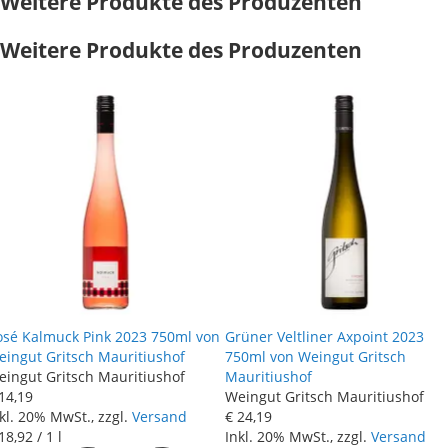
Weitere Produkte des Produzenten
Weitere Produkte des Produzenten
osé Kalmuck Pink 2023 750ml von
Grüner Veltliner Axpoint 2023
eingut Gritsch Mauritiushof
750ml von Weingut Gritsch
eingut Gritsch Mauritiushof
Mauritiushof
14
,
19
Weingut Gritsch Mauritiushof
kl. 20% MwSt., zzgl.
Versand
€ 24
,
19
18
,
92
/ 1 l
Inkl. 20% MwSt., zzgl.
Versand