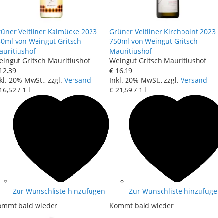
rüner Veltliner Kalmücke 2023
Grüner Veltliner Kirchpoint 2023
50ml von Weingut Gritsch
750ml von Weingut Gritsch
auritiushof
Mauritiushof
eingut Gritsch Mauritiushof
Weingut Gritsch Mauritiushof
12
,
39
€ 16
,
19
kl. 20% MwSt., zzgl.
Versand
Inkl. 20% MwSt., zzgl.
Versand
16
,
52
/ 1 l
€ 21
,
59
/ 1 l
Zur Wunschliste hinzufügen
Zur Wunschliste hinzufüge
ommt bald wieder
Kommt bald wieder