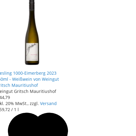
iesling 1000-Eimerberg 2023
50ml - Weißwein von Weingut
itsch Mauritiushof
eingut Gritsch Mauritiushof
44
,
79
kl. 20% MwSt., zzgl.
Versand
59
,
72
/ 1 l