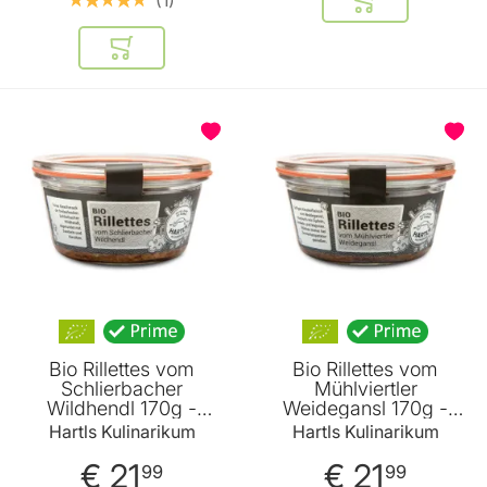
In den Warenkor
In den Warenkorb
BELIEBT
Bio Rillettes vom
Bio Rillettes vom
Schlierbacher
Mühlviertler
Wildhendl 170g -
Weidegansl 170g -
Fertiggericht von Hartls
Fertiggericht von Hartls
Hartls Kulinarikum
Hartls Kulinarikum
Kulinarikum
Kulinarikum
€ 21
€ 21
99
99