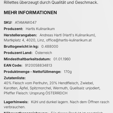
Rillettes überzeugt durch Qualität und Geschmack.
MEHR INFORMATIONEN
Mehr Informationen
SKU
ATAMAW047
Produzent
Hartls Kulinarikum
Herstellerangaben
Andreas Hartl (Hartl's Kulinarikum),
Martkplatz 4, 4020, Linz, office@hartls-kulinarikum.at
Bruttogewicht in kg
0.488000
Produzent Land
Österreich
Mindesthaltbarkeitsdatum
01.01.1960
EAN Code
9120058834813
Produktmenge - Nettofüllmenge
170g
Zutatenliste
40% Fleisch vom Perlhuhn, 20% Hendlfleisch, Zwiebel,
Karotten, Äpfel, Spitzmorchel, Wermuth, Quellsalz unjodiert,
Pfeffer Fleisch: Ursprung ÖSTERREICH
Lagerhinweis
Kühl und dunkel lagern. Nach dem Öffnen rasch
verbrauchen.
Nährwertkennzeichnung