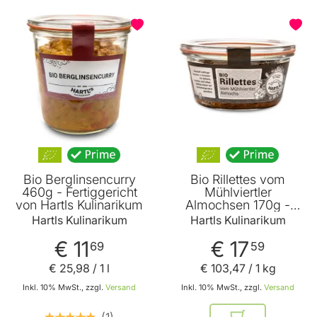
Bio Berglinsencurry
Bio Rillettes vom
460g - Fertiggericht
Mühlviertler
von Hartls Kulinarikum
Almochsen 170g -
Fertiggericht von Hartls
Hartls Kulinarikum
Hartls Kulinarikum
Kulinarikum
€ 11
€ 17
69
59
€ 25
,
98
/ 1 l
€ 103
,
47
/ 1 kg
Inkl. 10% MwSt., zzgl.
Versand
Inkl. 10% MwSt., zzgl.
Versand
1