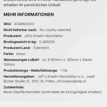
erhalten ihr persönliches Unikat!
MEHR INFORMATIONEN
Mehr Informationen
SKU
ATAAWD020
Nicht lieferbar nach
No country selected
Produzent
JoFis Kreativ-Manufaktur
Bruttogewicht in kg
0.485000
Produzent Land
Österreich
Farbe
braun
Abmessungen LxBxH
ca. B 90mm x L 355mm x Stärke
150mm
Produktmenge - Nettofüllmenge
1 Stk
Herstellerangaben
JoFi´s Kreativ-Manufaktur e.U., Josef
Bichler Straße 21, 3107, St. Pölten, jofi.kreativ@kstp.at
Zutatenliste
Keine Oberflächenmittel (somit bleibt die Einzigartigkeit erhalten)