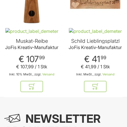
Muskat-Reibe
Schild Lieblingsplatzl
JoFis Kreativ-Manufaktur
JoFis Kreativ-Manufaktur
€ 107
€ 41
99
99
€ 107
,
99
/ 1 Stk
€ 41
,
99
/ 1 Stk
Inkl. 10% MwSt., zzgl.
Versand
Inkl. MwSt., zzgl.
Versand
In den Warenkorb
In den Warenkor
NEWSLETTER