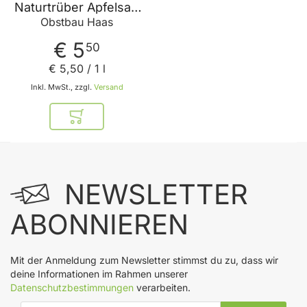
Naturtrüber Apfelsaft
kombiniert mit
Obstbau Haas
frischem Karottensaft
- kein künstlicher
€ 5
50
Zucker und keine
künstlichen Aromen
€ 5
,
50
/ 1 l
von Obstbau Haas
Inkl. MwSt., zzgl.
Versand
In den Warenkorb
NEWSLETTER
ABONNIEREN
Mit der Anmeldung zum Newsletter stimmst du zu, dass wir
deine Informationen im Rahmen unserer
Datenschutzbestimmungen
verarbeiten.