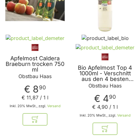
Apfelmost Caldera
Braeburn trocken 750
Bio Apfelmost Top 4
ml
1000ml - Verschnitt
Obstbau Haas
aus den 4 besten
Mostsorten -
Obstbau Haas
€ 8
90
Braeburn - Bohnapfel
- Ilzer Rosenapfel und
€ 4
90
€ 11
,
87
/ 1 l
Jonagold von
Obstbau Haas
Inkl. 20% MwSt., zzgl.
Versand
€ 4
,
90
/ 1 l
Inkl. 20% MwSt., zzgl.
Versand
In den Warenkorb
In den Warenkor