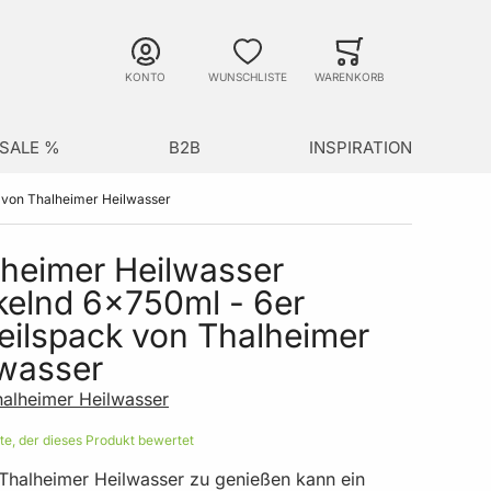
Suche
Minicart
Suche schließen
KONTO
WUNSCHLISTE
WARENKORB
SALE %
B2B
INSPIRATION
 von Thalheimer Heilwasser
heimer Heilwasser
kelnd 6x750ml - 6er
eilspack von Thalheimer
lwasser
halheimer Heilwasser
ste, der dieses Produkt bewertet
 Thalheimer Heilwasser zu genießen kann ein