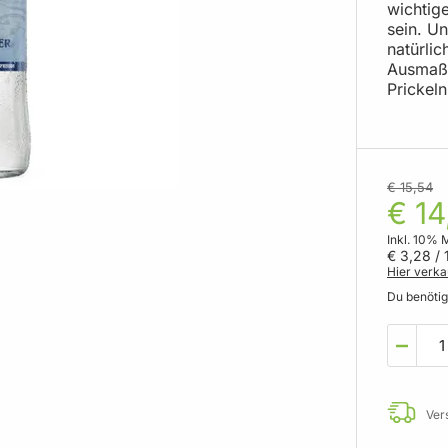
wichtig
sein. Un
natürlic
Ausmaß 
Prickel
€ 15,54
€ 14
Inkl. 10% 
€ 3,28
/ 1
Hier verka
Du benöti
Ver