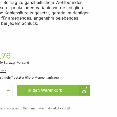
er Beitrag zu ganzheitlichem Wohlbefinden
serer prickelnden Variante wurde lediglich
he Kohlensäure zugesetzt, gerade im richtigen
für anregendes, angenehm belebendes
n bei jedem Schluck.
,76
MwSt., zzgl.
Versand
 l
ufen
gst mehr?
Jetzt größere Mengen anfragen
In den Warenkorb
sand voraussichtlich am … wenn du jetzt kaufst!