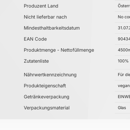
Produzent Land
Österr
Nicht lieferbar nach
No cou
Mindesthaltbarkeitsdatum
31.07
EAN Code
9043
Produktmenge - Nettofüllmenge
4500m
Zutatenliste
‌100% 
Nährwertkennzeichnung
Für di
Produkteigenschaft
vegan,
Getränkeverpackung
EINW
Verpackungsmaterial
Glas