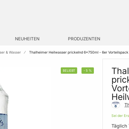
NEUHEITEN
PRODUZENTEN
ser & Wasser
Thalheimer Heilwasser prickelnd 6x750ml - 6er Vorteilspack
Thal
BELIEBT
-
5
%
pric
Vort
Hei
T
Sei der Er
Täglich