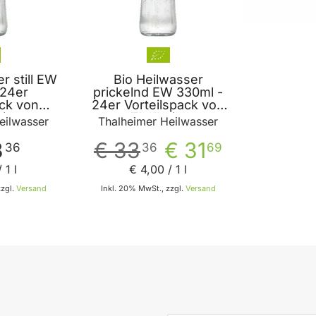
r still EW
Bio Heilwasser
 24er
prickelnd EW 330ml -
ack von
24er Vorteilspack von
eim
Thalheim
eilwasser
Thalheimer Heilwasser
3
€ 33
€ 31
36
36
69
 1 l
€ 4
,
00
/ 1 l
zzgl.
Versand
Inkl. 20% MwSt., zzgl.
Versand
 den Warenkorb
In den Warenkorb