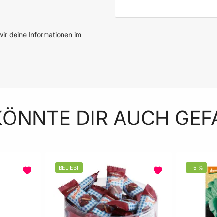
E-Mail-Adresse
ir deine Informationen im
KÖNNTE DIR AUCH GEF
BELIEBT
-
5
%