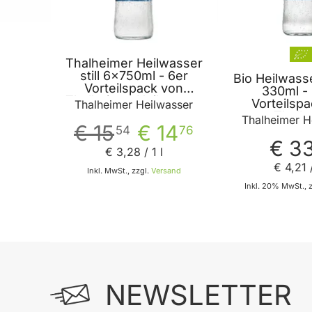
Thalheimer Heilwasser
still 6x750ml - 6er
Bio Heilwasse
Vorteilspack von
330ml -
Thalheimer Heilwasser
Vorteilsp
Thalheimer Heilwasser
Thalh
Thalheimer H
€ 15
€ 14
54
76
€ 3
€ 3
,
28
/ 1 l
€ 4
,
21
/
Inkl. MwSt., zzgl.
Versand
Inkl. 20% MwSt., 
In den Warenkorb
In
NEWSLETTER