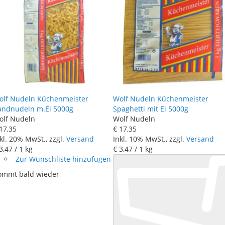
olf Nudeln Küchenmeister
Wolf Nudeln Küchenmeister
andnudeln m.Ei 5000g
Spaghetti mit Ei 5000g
olf Nudeln
Wolf Nudeln
17
,
35
€ 17
,
35
kl. 20% MwSt., zzgl.
Versand
Inkl. 10% MwSt., zzgl.
Versand
3
,
47
/ 1 kg
€ 3
,
47
/ 1 kg
Zur Wunschliste hinzufügen
ommt bald wieder