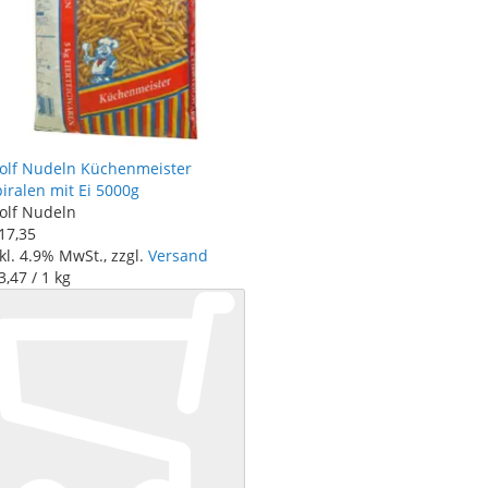
olf Nudeln Küchenmeister
iralen mit Ei 5000g
olf Nudeln
17
,
35
kl. 4.9% MwSt., zzgl.
Versand
3
,
47
/ 1 kg