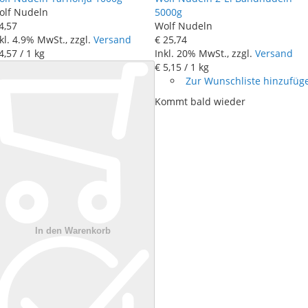
olf Nudeln
5000g
4
,
57
Wolf Nudeln
kl. 4.9% MwSt., zzgl.
Versand
€ 25
,
74
4
,
57
/ 1 kg
Inkl. 20% MwSt., zzgl.
Versand
€ 5
,
15
/ 1 kg
Zur Wunschliste hinzufüg
Kommt bald wieder
In den Warenkorb