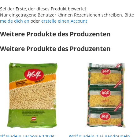
Sei der Erste, der dieses Produkt bewertet
Nur eingetragene Benutzer können Rezensionen schreiben. Bitte
melde dich an
oder
erstelle einen Account
Weitere Produkte des Produzenten
Weitere Produkte des Produzenten
olf Nudeln Tarhonja 1000g
Wolf Nudeln 2-Ei Bandnudeln