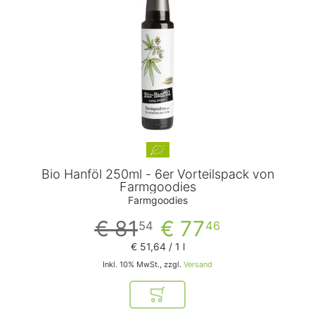
Bio Hanföl 250ml - 6er Vorteilspack von
Farmgoodies
Farmgoodies
€ 81
€ 77
54
46
€ 51
,
64
/ 1 l
Inkl. 10% MwSt., zzgl.
Versand
In den Warenkorb