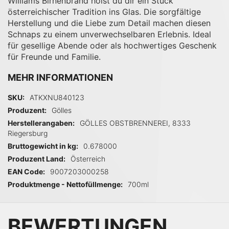
Williams Birnenbrand holst du dir ein Stück
österreichischer Tradition ins Glas. Die sorgfältige
Herstellung und die Liebe zum Detail machen diesen
Schnaps zu einem unverwechselbaren Erlebnis. Ideal
für gesellige Abende oder als hochwertiges Geschenk
für Freunde und Familie.
MEHR INFORMATIONEN
Mehr Informationen
SKU
ATKXNU840123
Produzent
Gölles
Herstellerangaben
GÖLLES OBSTBRENNEREI, 8333
Riegersburg
Bruttogewicht in kg
0.678000
Produzent Land
Österreich
EAN Code
9007203000258
Produktmenge - Nettofüllmenge
700ml
BEWERTUNGEN