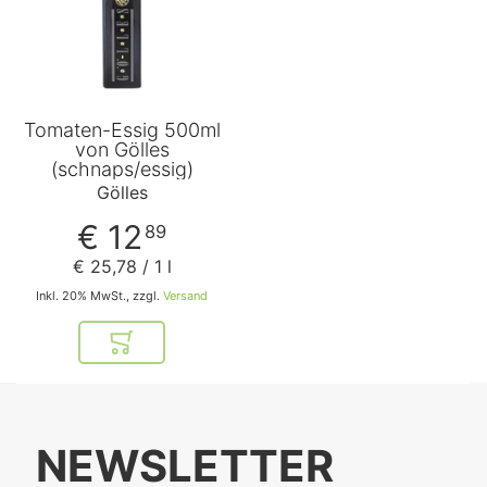
Tomaten-Essig 500ml
von Gölles
(schnaps/essig)
Gölles
€ 12
89
€ 25
,
78
/ 1 l
Inkl. 20% MwSt., zzgl.
Versand
In den Warenkorb
NEWSLETTER