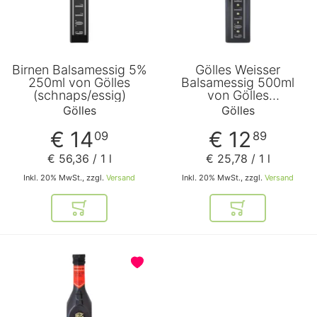
Birnen Balsamessig 5%
Gölles Weisser
250ml von Gölles
Balsamessig 500ml
(schnaps/essig)
von Gölles
(schnaps/essig)
Gölles
Gölles
€ 14
€ 12
09
89
€ 56
,
36
/ 1 l
€ 25
,
78
/ 1 l
Inkl. 20% MwSt., zzgl.
Versand
Inkl. 20% MwSt., zzgl.
Versand
In den Warenkorb
In den Warenkor
BELIEBT