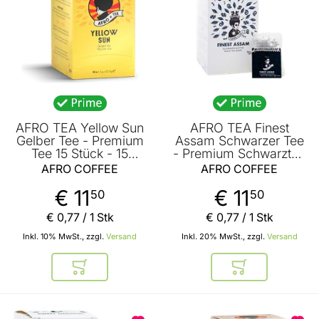
AFRO TEA Yellow Sun
AFRO TEA Finest
Gelber Tee - Premium
Assam Schwarzer Tee
Tee 15 Stück - 15
- Premium Schwarztee
handgenähte
15 Stück - 15
AFRO COFFEE
AFRO COFFEE
Teebeutel mit Yellow
handgenähte
Tea aus China von
Teebeutel mit Assam
€ 11
€ 11
50
50
AFRO COFFEE
Tee von AFRO COFFEE
€ 0
,
77
/ 1 Stk
€ 0
,
77
/ 1 Stk
Inkl. 10% MwSt., zzgl.
Versand
Inkl. 20% MwSt., zzgl.
Versand
In den Warenkorb
In den Warenkor