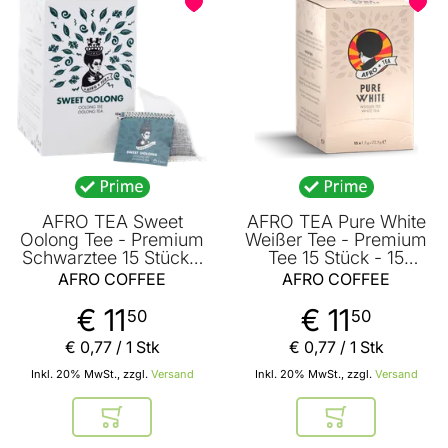
AFRO TEA Sweet
AFRO TEA Pure White
Oolong Tee - Premium
Weißer Tee - Premium
Schwarztee 15 Stück -
Tee 15 Stück - 15
15 handgenähte
handgenähte
AFRO COFFEE
AFRO COFFEE
Teebeutel mit Oloong
Teebeutel mit Weißtee
Tee von AFRO COFFEE
von AFRO COFFEE
€ 11
€ 11
50
50
€ 0
,
77
/ 1 Stk
€ 0
,
77
/ 1 Stk
Inkl. 20% MwSt., zzgl.
Versand
Inkl. 20% MwSt., zzgl.
Versand
In den Warenkorb
In den Warenkor