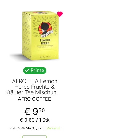
AFRO TEA Lemon
Herbs Früchte &
Kräuter Tee Mischung -
Premium Tee 15 Stück
AFRO COFFEE
- 15 handgenähte
Teebeutel mit Minze
€ 9
50
von AFRO COFFEE
€ 0
,
63
/ 1 Stk
Inkl. 20% MwSt., zzgl.
Versand