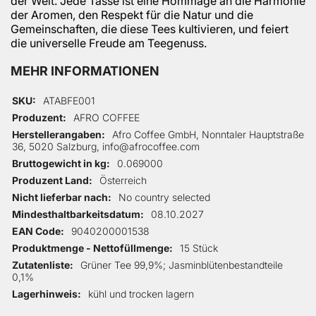
der Welt. Jede Tasse ist eine Hommage an die Harmonie
der Aromen, den Respekt für die Natur und die
Gemeinschaften, die diese Tees kultivieren, und feiert
die universelle Freude am Teegenuss.
MEHR INFORMATIONEN
Mehr Informationen
SKU
ATABFE001
Produzent
AFRO COFFEE
Herstellerangaben
Afro Coffee GmbH, Nonntaler Hauptstraße
36, 5020 Salzburg, info@afrocoffee.com
Bruttogewicht in kg
0.069000
Produzent Land
Österreich
Nicht lieferbar nach
No country selected
Mindesthaltbarkeitsdatum
08.10.2027
EAN Code
9040200001538
Produktmenge - Nettofüllmenge
15 Stück
Zutatenliste
Grüner Tee 99,9%; Jasminblütenbestandteile
0,1%
Lagerhinweis
kühl und trocken lagern