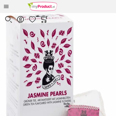
Zur Homepage
Skip to the end of the images gallery
SUCHE
KONTO
WUNSCHLISTE
WARENKORB
Minicart