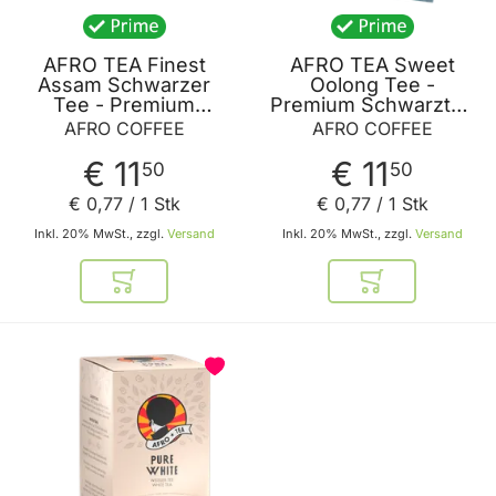
AFRO TEA Finest
AFRO TEA Sweet
Assam Schwarzer
Oolong Tee -
Tee - Premium
Premium Schwarztee
Schwarztee 15 Stück
15 Stück - 15
AFRO COFFEE
AFRO COFFEE
- 15 handgenähte
handgenähte
Teebeutel mit Assam
Teebeutel mit Oloong
€ 11
€ 11
50
50
Tee von AFRO
Tee von AFRO
COFFEE
COFFEE
€ 0
,
77
/ 1 Stk
€ 0
,
77
/ 1 Stk
Inkl. 20% MwSt., zzgl.
Versand
Inkl. 20% MwSt., zzgl.
Versand
In den Warenkorb
In den Warenkor