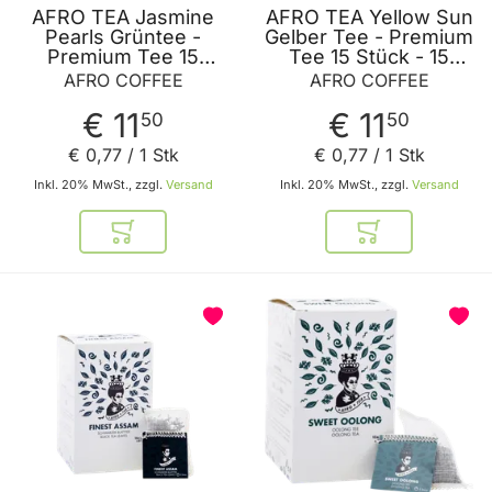
AFRO TEA Jasmine
AFRO TEA Yellow Sun
Pearls Grüntee -
Gelber Tee - Premium
Premium Tee 15
Tee 15 Stück - 15
Stück - 15
handgenähte
AFRO COFFEE
AFRO COFFEE
handgenähte
Teebeutel mit Yellow
Teebeutel mit
Tea aus China von
€ 11
€ 11
50
50
Jasminblüten von
AFRO COFFEE
AFRO COFFEE
€ 0
,
77
/ 1 Stk
€ 0
,
77
/ 1 Stk
Inkl. 20% MwSt., zzgl.
Versand
Inkl. 20% MwSt., zzgl.
Versand
In den Warenkorb
In den Warenkor