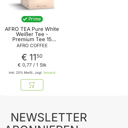
AFRO TEA Pure White
Weißer Tee -
Premium Tee 15
Stück - 15
AFRO COFFEE
handgenähte
Teebeutel mit
€ 11
50
Weißtee von AFRO
COFFEE
€ 0
,
77
/ 1 Stk
Inkl. 20% MwSt., zzgl.
Versand
In den Warenkorb
NEWSLETTER