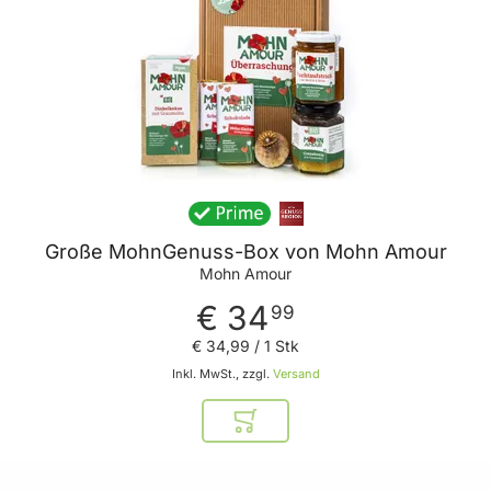
Große MohnGenuss-Box von Mohn Amour
Mohn Amour
€ 34
99
€ 34
,
99
/ 1 Stk
Inkl. MwSt., zzgl.
Versand
In den Warenkorb