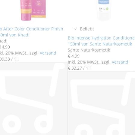
o After Color Conditioner Finish
Beliebt
50ml von Khadi
Bio Intense Hydration Conditione
hadi
150ml von Sante Naturkosmetik
14
,
90
Sante Naturkosmetik
kl. 20% MwSt., zzgl.
Versand
€ 4
,
99
99
,
33
/ 1 l
Inkl. 20% MwSt., zzgl.
Versand
€ 33
,
27
/ 1 l