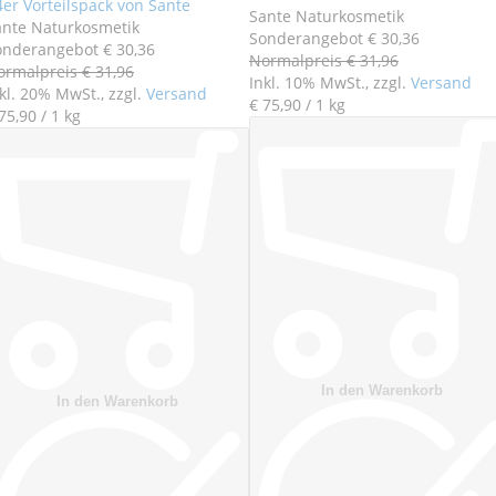
4er Vorteilspack von Sante
Sante Naturkosmetik
ante Naturkosmetik
Sonderangebot
€ 30
,
36
onderangebot
€ 30
,
36
Normalpreis
€ 31
,
96
ormalpreis
€ 31
,
96
Inkl. 10% MwSt., zzgl.
Versand
kl. 20% MwSt., zzgl.
Versand
€ 75
,
90
/ 1 kg
75
,
90
/ 1 kg
In den Warenkorb
In den Warenkorb