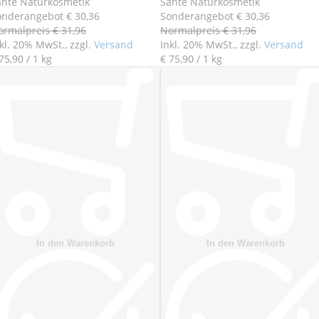
ante Naturkosmetik
Sante Naturkosmetik
onderangebot
€ 30
,
36
Sonderangebot
€ 30
,
36
ormalpreis
€ 31
,
96
Normalpreis
€ 31
,
96
kl. 20% MwSt., zzgl.
Versand
Inkl. 20% MwSt., zzgl.
Versand
75
,
90
/ 1 kg
€ 75
,
90
/ 1 kg
In den Warenkorb
In den Warenkorb