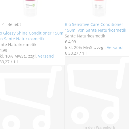
Beliebt
Bio Sensitive Care Conditioner
150ml von Sante Naturkosmetik
o Glossy Shine Conditioner 150ml
Sante Naturkosmetik
on Sante Naturkosmetik
€ 4
,
99
ante Naturkosmetik
Inkl. 20% MwSt., zzgl.
Versand
4
,
99
€ 33
,
27
/ 1 l
kl. 10% MwSt., zzgl.
Versand
33
,
27
/ 1 l
In den Warenkorb