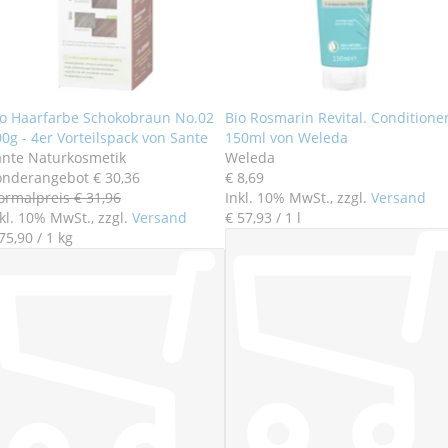
io Haarfarbe Schokobraun No.02
Bio Rosmarin Revital. Conditione
0g - 4er Vorteilspack von Sante
150ml von Weleda
ante Naturkosmetik
Weleda
onderangebot
€ 30
,
36
€ 8
,
69
ormalpreis
€ 31
,
96
Inkl. 10% MwSt., zzgl.
Versand
kl. 10% MwSt., zzgl.
Versand
€ 57
,
93
/ 1 l
75
,
90
/ 1 kg