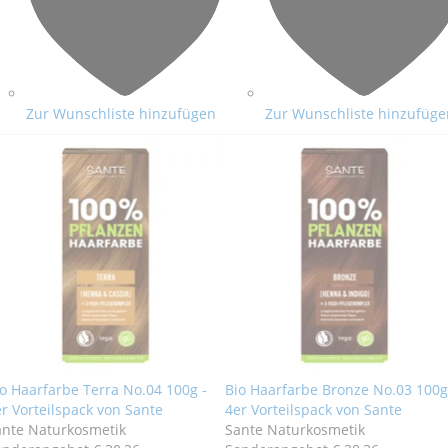
Zur Wunschliste hinzufügen
Zur Wunschliste hinzufüge
o Haarfarbe Terra No.04 100g -
Bio Haarfarbe Bronze No.03 100g
r Vorteilspack von Sante
4er Vorteilspack von Sante
ante Naturkosmetik
Sante Naturkosmetik