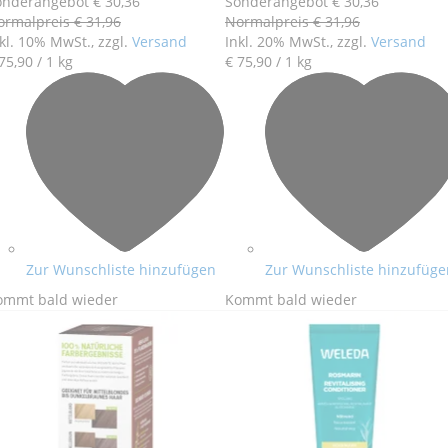
onderangebot
€ 30
,
36
Sonderangebot
€ 30
,
36
ormalpreis
€ 31
,
96
Normalpreis
€ 31
,
96
kl. 10% MwSt., zzgl.
Versand
Inkl. 20% MwSt., zzgl.
Versand
75
,
90
/ 1 kg
€ 75
,
90
/ 1 kg
Zur Wunschliste hinzufügen
Zur Wunschliste hinzufüge
ommt bald wieder
Kommt bald wieder