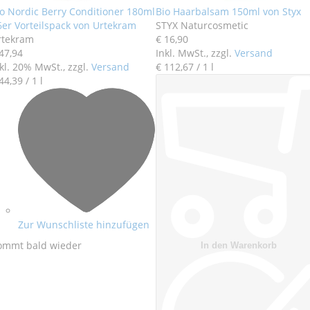
o Nordic Berry Conditioner 180ml
Bio Haarbalsam 150ml von Styx
6er Vorteilspack von Urtekram
STYX Naturcosmetic
rtekram
€ 16
,
90
47
,
94
Inkl. MwSt., zzgl.
Versand
kl. 20% MwSt., zzgl.
Versand
€ 112
,
67
/ 1 l
44
,
39
/ 1 l
Zur Wunschliste hinzufügen
ommt bald wieder
In den Warenkorb