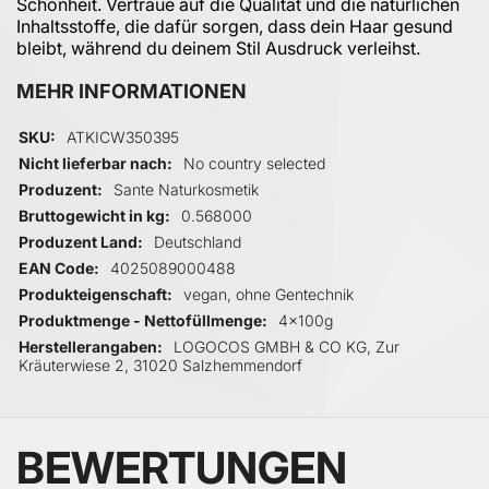
Schönheit. Vertraue auf die Qualität und die natürlichen
Inhaltsstoffe, die dafür sorgen, dass dein Haar gesund
bleibt, während du deinem Stil Ausdruck verleihst.
MEHR INFORMATIONEN
Mehr Informationen
SKU
ATKICW350395
Nicht lieferbar nach
No country selected
Produzent
Sante Naturkosmetik
Bruttogewicht in kg
0.568000
Produzent Land
Deutschland
EAN Code
4025089000488
Produkteigenschaft
vegan, ohne Gentechnik
Produktmenge - Nettofüllmenge
4x100g
Herstellerangaben
LOGOCOS GMBH & CO KG, Zur
Kräuterwiese 2, 31020 Salzhemmendorf
BEWERTUNGEN