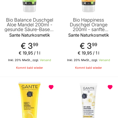
Bio Balance Duschgel
Bio Happiness
Aloe Mandel 200ml -
Duschgel Orange
gesunde Säure-Basen-
200ml - sanfte
Balance - schützt vor
Reinigung der Haut -
Sante Naturkosmetik
Sante Naturkosmetik
Austrocknung -
schützt vor
beruhigt die Haut von
Austrocknung - vegan
€ 3
€ 3
99
99
Sante Naturkosmetik
- sonnig-fruchtiger
Duft von Sante
€ 19
,
95
/ 1 l
€ 19
,
95
/ 1 l
Naturkosmetik
Inkl. 20% MwSt., zzgl.
Versand
Inkl. 20% MwSt., zzgl.
Versand
Kommt bald wieder
Kommt bald wieder