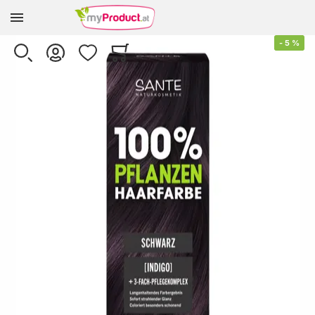
Zur Homepage
Skip to the end of the images gallery
-
5
%
SUCHE
KONTO
WUNSCHLISTE
WARENKORB
Minicart