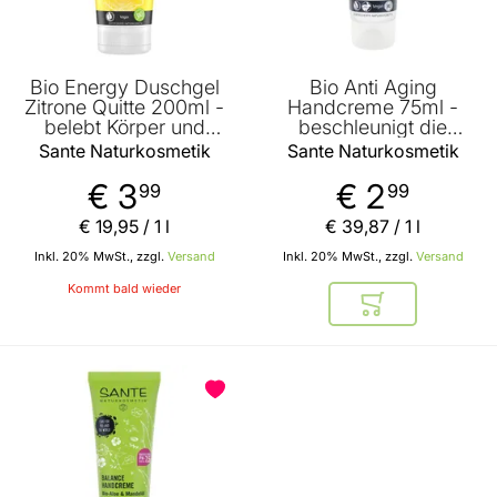
Bio Energy Duschgel
Bio Anti Aging
Zitrone Quitte 200ml -
Handcreme 75ml -
belebt Körper und
beschleunigt die
Sinne - fröhlich
Zellerneuerung -
Sante Naturkosmetik
Sante Naturkosmetik
zitrischer Duft - schützt
verringert die
vor Austrocknung von
Faltentiefe -
€ 3
€ 2
99
99
Sante Naturkosmetik
nachhaltige Pflege der
Haut von Sante
€ 19
,
95
/ 1 l
€ 39
,
87
/ 1 l
Naturkosmetik
Inkl. 20% MwSt., zzgl.
Versand
Inkl. 20% MwSt., zzgl.
Versand
Kommt bald wieder
In den Warenkor