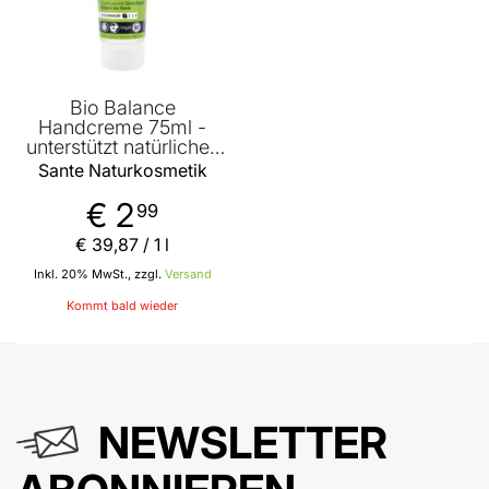
Bio Balance
Handcreme 75ml -
unterstützt natürliches
Gleichgewicht der Haut
Sante Naturkosmetik
- für seidig gepflegte
Hände von Sante
€ 2
99
Naturkosmetik
€ 39
,
87
/ 1 l
Inkl. 20% MwSt., zzgl.
Versand
Kommt bald wieder
NEWSLETTER