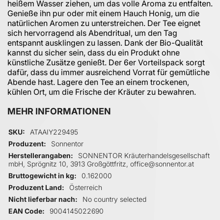
heißem Wasser ziehen, um das volle Aroma zu entfalten.
Genieße ihn pur oder mit einem Hauch Honig, um die
natürlichen Aromen zu unterstreichen. Der Tee eignet
sich hervorragend als Abendritual, um den Tag
entspannt ausklingen zu lassen. Dank der Bio-Qualität
kannst du sicher sein, dass du ein Produkt ohne
künstliche Zusätze genießt. Der 6er Vorteilspack sorgt
dafür, dass du immer ausreichend Vorrat für gemütliche
Abende hast. Lagere den Tee an einem trockenen,
kühlen Ort, um die Frische der Kräuter zu bewahren.
MEHR INFORMATIONEN
Mehr Informationen
SKU
ATAAIY229495
Produzent
Sonnentor
Herstellerangaben
SONNENTOR Kräuterhandelsgesellschaft
mbH, Sprögnitz 10, 3913 Großgöttfritz, office@sonnentor.at
Bruttogewicht in kg
0.162000
Produzent Land
Österreich
Nicht lieferbar nach
No country selected
EAN Code
9004145022690