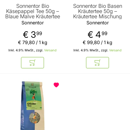
Sonnentor Bio
Sonnentor Bio Basen
Käsepappel Tee 50g –
Kräutertee 50g –
Blaue Malve Kräutertee
Kräutertee Mischung
Sonnentor
Sonnentor
€ 3
€ 4
99
99
€ 79
,
80
/ 1 kg
€ 99
,
80
/ 1 kg
Inkl. 4.9% MwSt., zzgl.
Versand
Inkl. 4.9% MwSt., zzgl.
Versand
In den Warenkorb
In den Warenkor