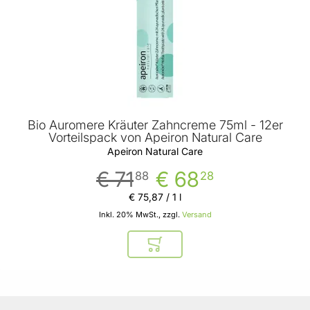
Bio Auromere Kräuter Zahncreme 75ml - 12er
Vorteilspack von Apeiron Natural Care
Apeiron Natural Care
€ 71
€ 68
88
28
€ 75
,
87
/ 1 l
Inkl. 20% MwSt., zzgl.
Versand
In den Warenkorb