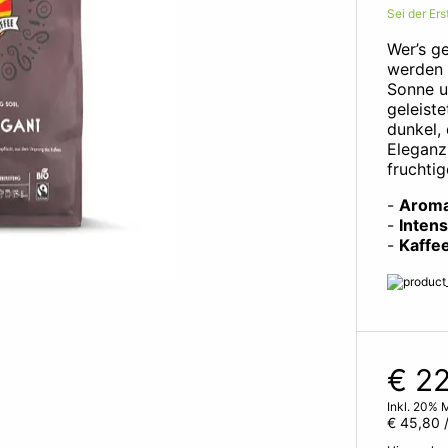
Sei der Er
Wer’s ge
werden 
Sonne un
geleist
dunkel,
Eleganz
fruchti
-
Aroma
-
Intens
-
Kaffe
€ 2
Inkl. 20% 
€ 45,80
/