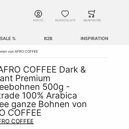
Suche
Minicart
Suche schließen
KONTO
WUNSCHLISTE
WARENKORB
SALE %
B2B
INSPIRATION
Bohnen von AFRO COFFEE
 AFRO COFFEE Dark &
gant Premium
feebohnen 500g -
trade 100% Arabica
fee ganze Bohnen von
O COFFEE
FRO COFFEE