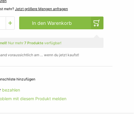
ufen
gst mehr?
Jetzt größere Mengen anfragen
In den Warenkorb
nell!
Nur mehr
7 Produkte
verfügbar!
sand voraussichtlich am … wenn du jetzt kaufst!
nschliste hinzufügen
r
bezahlen
roblem mit diesem Produkt melden