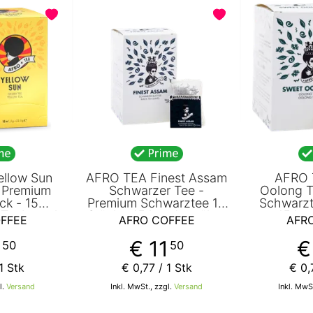
llow Sun
AFRO TEA Finest Assam
AFRO 
- Premium
Schwarzer Tee -
Oolong T
ck - 15
Premium Schwarztee 15
Schwarzt
Teebeutel
Stück - 15 handgenähte
15 ha
FFEE
AFRO COFFEE
AFR
a aus China
Teebeutel mit Assam Tee
Teebeute
COFFEE
von AFRO COFFEE
Tee von
1
€ 11
€
50
50
1 Stk
€ 0
,
77
/ 1 Stk
€ 0
,
l.
Versand
Inkl. MwSt., zzgl.
Versand
Inkl. MwS