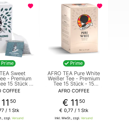
TEA Sweet
AFRO TEA Pure White
ee - Premium
Weißer Tee - Premium
ee 15 Stück -
Tee 15 Stück - 15
ndgenähte
handgenähte Teebeutel
O COFFEE
AFRO COFFEE
l mit Oloong
mit Weißtee von AFRO
 AFRO COFFEE
COFFEE
 11
€ 11
50
50
77
/ 1 Stk
€ 0
,
77
/ 1 Stk
t., zzgl.
Versand
Inkl. MwSt., zzgl.
Versand