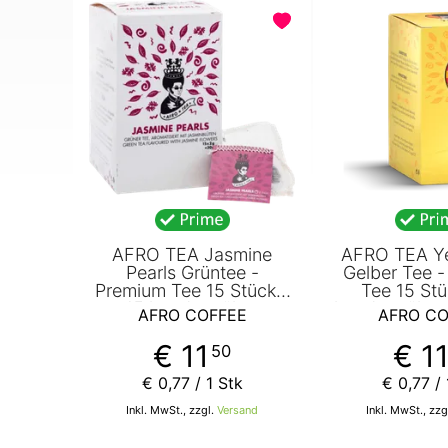
AFRO TEA Jasmine
AFRO TEA Ye
Pearls Grüntee -
Gelber Tee 
Premium Tee 15 Stück -
Tee 15 Stü
15 handgenähte
handgenähte 
AFRO COFFEE
AFRO CO
Teebeutel mit
mit Yellow Te
Jasminblüten von AFRO
von AFRO 
€ 11
€ 1
50
COFFEE
€ 0
,
77
/ 1 Stk
€ 0
,
77
/ 
Inkl. MwSt., zzgl.
Versand
Inkl. MwSt., zzg