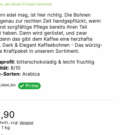
ste, der dieses Produkt bewertet
rn edel mag, ist hier richtig. Die Bohnen
genau zur rechten Zeit handgepflückt, wenn
d sorgfältige Pflege bereits ihren Teil
et haben. Dann wird geröstet, und zwar
 denn das gibt dem Kaffee eine herzhafte
. Dark & Elegant Kaffeebohnen - Das würzig-
ge Kraftpaket in unserem Sortiment.
profil:
bitterschokoladig & leicht fruchtig
ität:
8/10
e-Sorten:
Arabica
2,90
MwSt., zzgl.
Versand
 1 kg