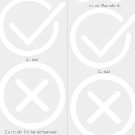
In den Warenkorb
Danke!
Danke!
Es ist ein Fehler aufgetreten.