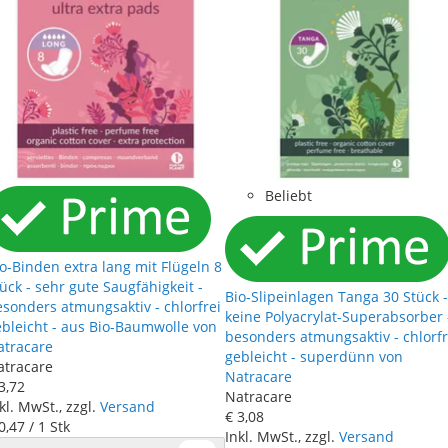
Beliebt
o-Binden extra lang mit Flügeln 8
ück - sehr gute Saugfähigkeit -
Bio-Slipeinlagen Tanga 30 Stück -
sonders atmungsaktiv - chlorfrei
keine Polyacrylat-Superabsorber 
bleicht - aus Bio-Baumwolle von
besonders atmungsaktiv - chlorfr
atracare
gebleicht - superdünn von
atracare
Natracare
3
,
72
Natracare
kl. MwSt., zzgl.
Versand
€ 3
,
08
0
,
47
/ 1 Stk
Inkl. MwSt., zzgl.
Versand