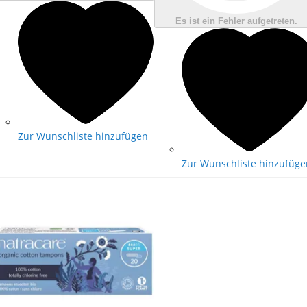
Es ist ein Fehler aufgetreten.
Zur Wunschliste hinzufügen
Zur Wunschliste hinzufüge