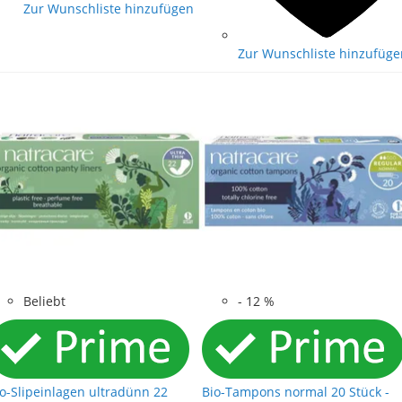
Zur Wunschliste hinzufügen
Zur Wunschliste hinzufüge
Beliebt
-
12
%
o-Slipeinlagen ultradünn 22
Bio-Tampons normal 20 Stück -