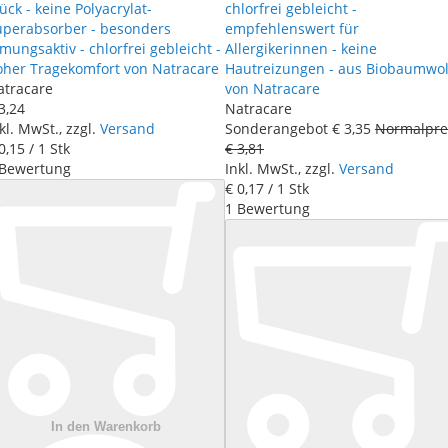
ück - keine Polyacrylat-
chlorfrei gebleicht -
uperabsorber - besonders
empfehlenswert für
mungsaktiv - chlorfrei gebleicht -
Allergikerinnen - keine
oher Tragekomfort von Natracare
Hautreizungen - aus Biobaumwol
atracare
von Natracare
3
,
24
Natracare
kl. MwSt., zzgl.
Versand
Sonderangebot
€ 3
,
35
Normalpre
0
,
15
/ 1 Stk
€ 3
,
81
Bewertung
Inkl. MwSt., zzgl.
Versand
€ 0
,
17
/ 1 Stk
1
Bewertung
In den Warenkorb