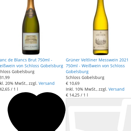
anc de Blancs Brut 750ml -
Grüner Veltliner Messwein 2021
eißwein von Schloss Gobelsburg
750ml - Weißwein von Schloss
chloss Gobelsburg
Gobelsburg
31
,
99
Schloss Gobelsburg
kl. 20% MwSt., zzgl.
Versand
€ 10
,
69
42
,
65
/ 1 l
Inkl. 10% MwSt., zzgl.
Versand
€ 14
,
25
/ 1 l