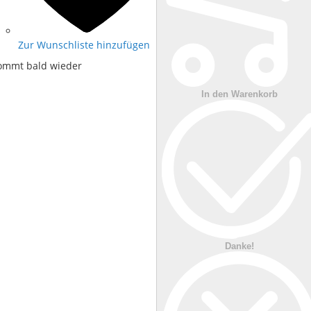
Zur Wunschliste hinzufügen
ommt bald wieder
In den Warenkorb
Danke!