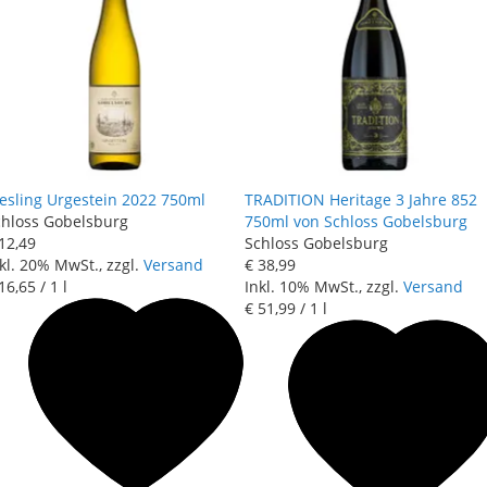
esling Urgestein 2022 750ml
TRADITION Heritage 3 Jahre 852
chloss Gobelsburg
750ml von Schloss Gobelsburg
12
,
49
Schloss Gobelsburg
kl. 20% MwSt., zzgl.
Versand
€ 38
,
99
16
,
65
/ 1 l
Inkl. 10% MwSt., zzgl.
Versand
€ 51
,
99
/ 1 l