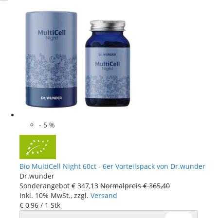
-
5
%
Bio MultiCell Night 60ct - 6er Vorteilspack von Dr.wunder
Dr.wunder
Sonderangebot
€ 347
,
13
Normalpreis
€ 365
,
40
Inkl. 10% MwSt., zzgl.
Versand
€ 0
,
96
/ 1 Stk