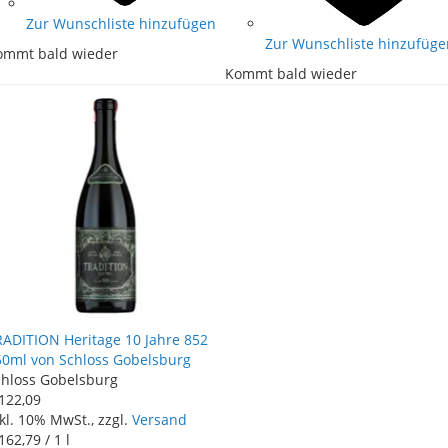
Zur Wunschliste hinzufügen
Zur Wunschliste hinzufüge
ommt bald wieder
Kommt bald wieder
RADITION Heritage 10 Jahre 852
50ml von Schloss Gobelsburg
chloss Gobelsburg
 122
,
09
kl. 10% MwSt., zzgl.
Versand
 162
,
79
/ 1 l