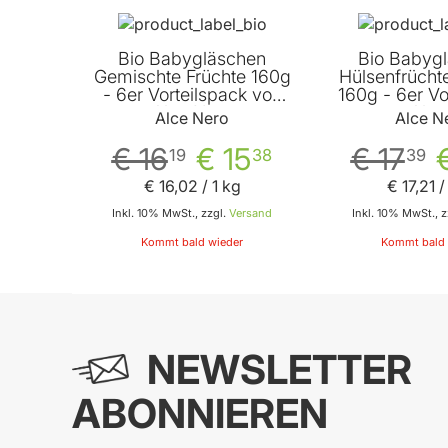
Bio Babygläschen
Bio Babyg
Gemischte Früchte 160g
Hülsenfrüch
- 6er Vorteilspack von
160g - 6er Vo
Alce Nero
von Alce
Alce Nero
Alce N
€ 16
€ 15
€ 17
19
38
39
€ 16
,
02
/ 1 kg
€ 17
,
21
/
Inkl. 10% MwSt., zzgl.
Versand
Inkl. 10% MwSt., z
Kommt bald wieder
Kommt bald 
NEWSLETTER
ABONNIEREN