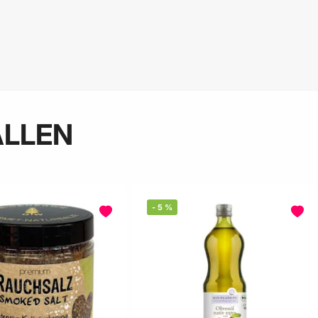
ALLEN
-
5
%