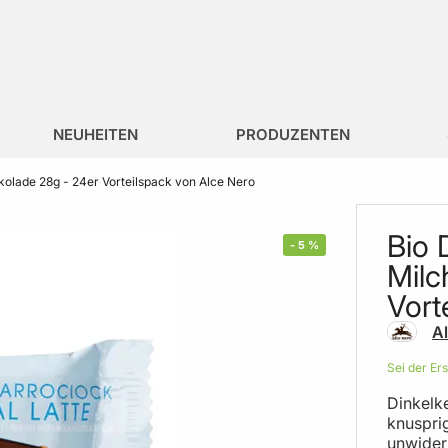
NEUHEITEN
PRODUZENTEN
kolade 28g - 24er Vorteilspack von Alce Nero
Bio 
-
5
%
Milc
Vort
A
Sei der Er
Dinkelk
knuspri
unwider