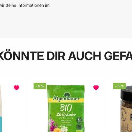
ir deine Informationen im
KÖNNTE DIR AUCH GEF
-
5
%
-
5
%