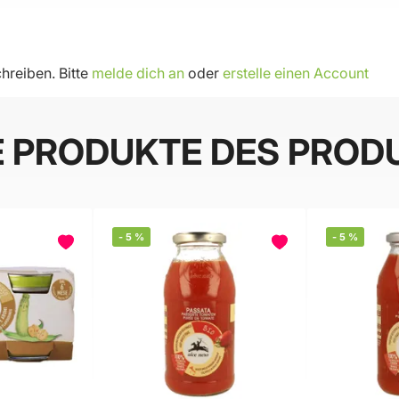
hreiben. Bitte
melde dich an
oder
erstelle einen Account
E PRODUKTE DES PROD
-
5
%
-
5
%