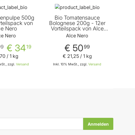
tenpulpe 500g
Bio Tomatensauce
rteilspack von
Bolognese 200g - 12er
ce Nero
Vorteilspack von Alce
Nero
ce Nero
Alce Nero
€ 34
€ 50
99
19
99
70
/ 1 kg
€ 21
,
25
/ 1 kg
St., zzgl.
Versand
Inkl. 10% MwSt., zzgl.
Versand
In den Warenkorb
In den Warenkorb