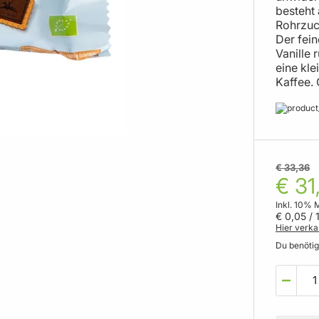
besteht
Rohrzuc
Der fei
Vanille 
eine kle
Kaffee.
€ 33,36
€ 31
Inkl. 10% 
€ 0,05
/ 
Hier verka
Du benöti