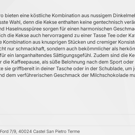
o bieten eine köstliche Kombination aus nussigem Dinkelme
sste Wahl, denn die Kekse enthalten keine gentechnisch verä
 und Haselnusspüree sorgen für einen harmonischen Geschmac
ich die Kekse auch hervorragend zu einer Tasse Tee oder Kaf
e Kombination aus knusprigen Stücken und cremiger Konsist
cht nur schmackhaft, sondern auch bekömmlicher als herkö
 für ein langanhaltendes Sättigungsgefühl. Zudem sind die K
für die Kaffeepause, als süße Belohnung nach dem Sport oder
te sie griffbereit in deiner Tasche oder in der Schublade, u
und dem verführerischen Geschmack der Milchschokolade mac
Ford 7/9, 40024 Castel San Pietro Terme