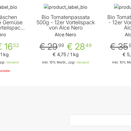
läschen
Bio Tomatenpassata
Bio Toma
te Gemüse
500g - 12er Vorteilspack
- 12er Vo
rteilspack
von Alce Nero
Al
 Nero
ero
Alce Nero
Al
€ 16
€ 29
€ 28
€ 35
52
99
49
 1 kg
€ 4
,
75
/ 1 kg
€ 5
,
zgl.
Versand
Inkl. 10% MwSt., zzgl.
Versand
Inkl. 10% Mw
wieder
In den Warenkorb
E-Mail-Adresse