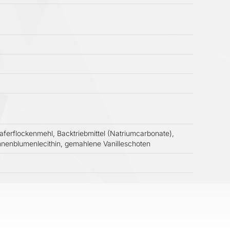
erflockenmehl, Backtriebmittel (Natriumcarbonate),
enblumenlecithin, gemahlene Vanilleschoten