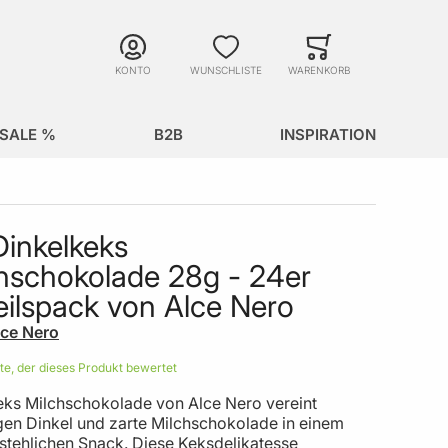
Suche
Minicart
Suche schließen
KONTO
WUNSCHLISTE
WARENKORB
SALE %
B2B
INSPIRATION
Dinkelkeks
hschokolade 28g - 24er
eilspack von Alce Nero
lce Nero
ste, der dieses Produkt bewertet
eks Milchschokolade von Alce Nero vereint
gen Dinkel und zarte Milchschokolade in einem
stehlichen Snack. Diese Keksdelikatesse