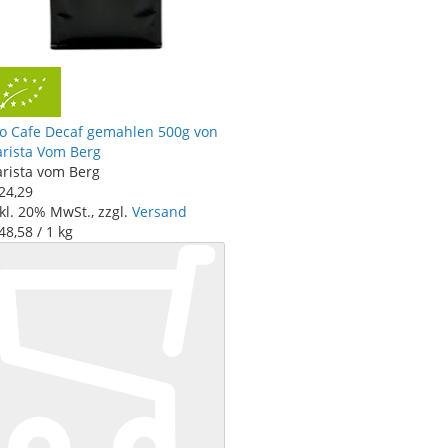
io Cafe Decaf gemahlen 500g von
arista Vom Berg
arista vom Berg
24
,
29
kl. 20% MwSt., zzgl.
Versand
48
,
58
/ 1 kg