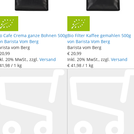
io Cafe Crema ganze Bohnen 500g
Bio Filter Kaffee gemahlen 500g
on Barista Vom Berg
von Barista Vom Berg
arista vom Berg
Barista vom Berg
20
,
99
€ 20
,
99
kl. 20% MwSt., zzgl.
Versand
Inkl. 20% MwSt., zzgl.
Versand
41
,
98
/ 1 kg
€ 41
,
98
/ 1 kg