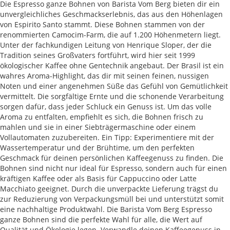
Die Espresso ganze Bohnen von Barista Vom Berg bieten dir ein
unvergleichliches Geschmackserlebnis, das aus den Höhenlagen
von Espirito Santo stammt. Diese Bohnen stammen von der
renommierten Camocim-Farm, die auf 1.200 Höhenmetern liegt.
Unter der fachkundigen Leitung von Henrique Sloper, der die
Tradition seines Großvaters fortführt, wird hier seit 1999
ökologischer Kaffee ohne Gentechnik angebaut. Der Brasil ist ein
wahres Aroma-Highlight, das dir mit seinen feinen, nussigen
Noten und einer angenehmen Süße das Gefühl von Gemütlichkeit
vermittelt. Die sorgfältige Ernte und die schonende Verarbeitung
sorgen dafür, dass jeder Schluck ein Genuss ist. Um das volle
Aroma zu entfalten, empfiehlt es sich, die Bohnen frisch zu
mahlen und sie in einer Siebträgermaschine oder einem
Vollautomaten zuzubereiten. Ein Tipp: Experimentiere mit der
Wassertemperatur und der Brühtime, um den perfekten
Geschmack für deinen persönlichen Kaffeegenuss zu finden. Die
Bohnen sind nicht nur ideal für Espresso, sondern auch für einen
kräftigen Kaffee oder als Basis für Cappuccino oder Latte
Macchiato geeignet. Durch die unverpackte Lieferung trägst du
zur Reduzierung von Verpackungsmüll bei und unterstützt somit
eine nachhaltige Produktwahl. Die Barista Vom Berg Espresso
ganze Bohnen sind die perfekte Wahl für alle, die Wert auf
Qualität und Ökologie legen. Verwandle deinen Kaffeegenuss in