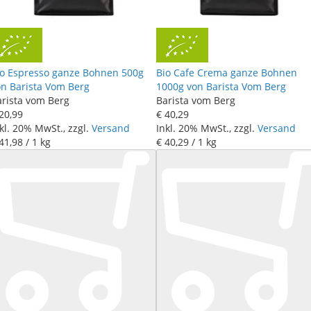
io Espresso ganze Bohnen 500g
Bio Cafe Crema ganze Bohnen
on Barista Vom Berg
1000g von Barista Vom Berg
arista vom Berg
Barista vom Berg
20
,
99
€ 40
,
29
kl. 20% MwSt., zzgl.
Versand
Inkl. 20% MwSt., zzgl.
Versand
41
,
98
/ 1 kg
€ 40
,
29
/ 1 kg