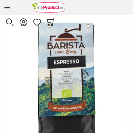
Zur Homepage
Skip to the end of the images gallery
SUCHE
KONTO
WUNSCHLISTE
WARENKORB
Minicart