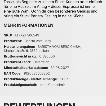
Tasse, als Begleiter zu einem Stück Kuchen oder einfach
für eine Auszeit im Alltag – dieser Espresso ist immer
eine gute Wahl. Gönn dir den besonderen Genuss und
bring ein Stück Barista-Feeling in deine Küche.
MEHR INFORMATIONEN
Mehr Informationen
SKU
ATKXZH306549
Produzent
Barista vom Berg
Herstellerangaben
BARISTA VOM BERG GMBH,
Kirchenstraße 6, 3652 Leiben
Bruttogewicht in kg
0.580000
Produzent Land
Österreich
Mindesthaltbarkeitsdatum
30.08.2027
EAN Code
9120085603802
Produktmenge - Nettofüllmenge
500g
Produkteigenschaft
ohne Gentechnik