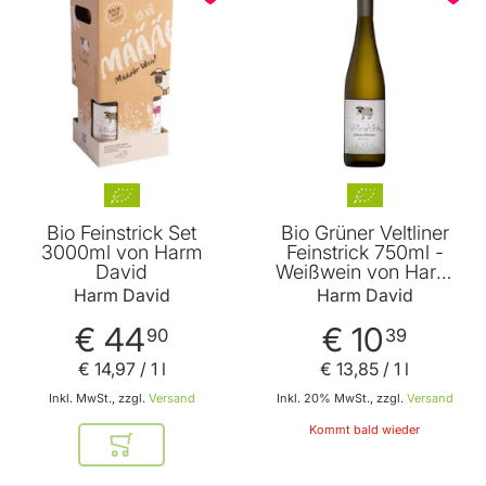
Bio Feinstrick Set
Bio Grüner Veltliner
3000ml von Harm
Feinstrick 750ml -
David
Weißwein von Harm
David
Harm David
Harm David
€ 44
€ 10
90
39
€ 14
,
97
/ 1 l
€ 13
,
85
/ 1 l
Inkl. MwSt., zzgl.
Versand
Inkl. 20% MwSt., zzgl.
Versand
Kommt bald wieder
In den Warenkorb