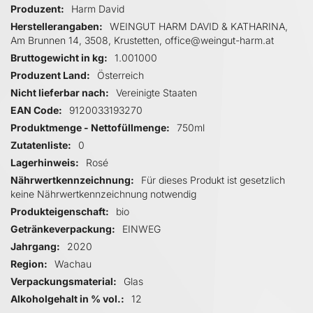
Produzent
Harm David
Herstellerangaben
WEINGUT HARM DAVID & KATHARINA,
Am Brunnen 14, 3508, Krustetten, office@weingut-harm.at
Bruttogewicht in kg
1.001000
Produzent Land
Österreich
Nicht lieferbar nach
Vereinigte Staaten
EAN Code
9120033193270
Produktmenge - Nettofüllmenge
750ml
Zutatenliste
0
Lagerhinweis
Rosé
Nährwertkennzeichnung
Für dieses Produkt ist gesetzlich
keine Nährwertkennzeichnung notwendig
Produkteigenschaft
bio
Getränkeverpackung
EINWEG
Jahrgang
2020
Region
Wachau
Verpackungsmaterial
Glas
Alkoholgehalt in % vol.
12