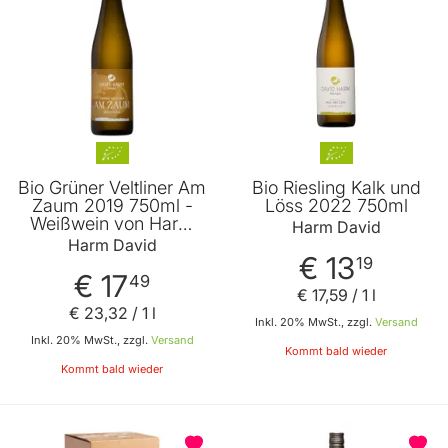
Bio Grüner Veltliner Am
Bio Riesling Kalk und
Zaum 2019 750ml -
Löss 2022 750ml
Weißwein von Harm
Harm David
David
Harm David
€ 13
19
€ 17
49
€ 17
,
59
/ 1 l
€ 23
,
32
/ 1 l
Inkl. 20% MwSt., zzgl.
Versand
Inkl. 20% MwSt., zzgl.
Versand
Kommt bald wieder
Kommt bald wieder