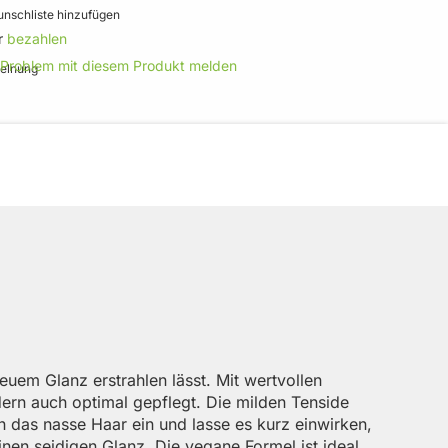
nschliste hinzufügen
r
bezahlen
 Problem mit diesem Produkt melden
uem Glanz erstrahlen lässt. Mit wertvollen
dern auch optimal gepflegt. Die milden Tenside
n das nasse Haar ein und lasse es kurz einwirken,
inen seidigen Glanz. Die vegane Formel ist ideal