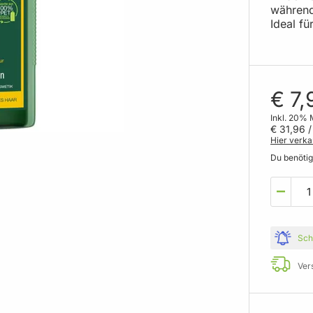
während 
Ideal fü
€ 7,
Inkl. 20% 
€ 31,96
/ 
Hier verka
Du benöti
Sch
Ver