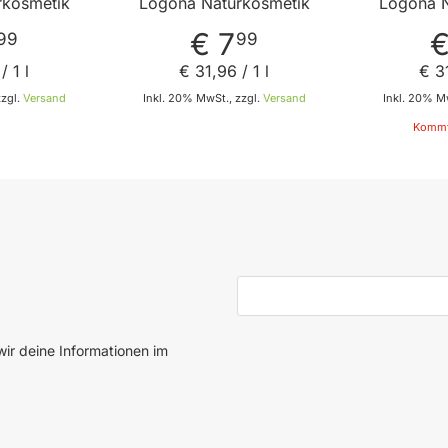
rkosmetik
Logona Naturkosmetik
Logona N
€ 7
€
99
99
/ 1 l
€ 31
,
96
/ 1 l
€ 3
zzgl.
Versand
Inkl. 20% MwSt., zzgl.
Versand
Inkl. 20% Mw
Kommt
 den Warenkorb
In den Warenkorb
E-Mail-Adresse
ir deine Informationen im