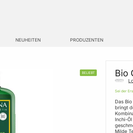
NEUHEITEN
PRODUZENTEN
Bio
BELIEBT
L
Sei der Er
Das Bio
bringt d
Kombina
Inchi-Öl
geschme
Milde T