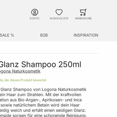
Suche
Minicart
Suche schließen
KONTO
WUNSCHLISTE
WARENKORB
SALE %
B2B
INSPIRATION
 Glanz Shampoo 250ml
ogona Naturkosmetik
ste, der dieses Produkt bewertet
 Glanz Shampoo von Logona Naturkosmetik
ein Haar zum Strahlen. Mit der kraftvollen
tion aus Bio-Argan-, Aprikosen- und Inca
 sowie natürlichem Betain wird dein Haar
idig weich und erhält einen seidigen Glanz.
enside sorgen für eine schonende Reinigung,