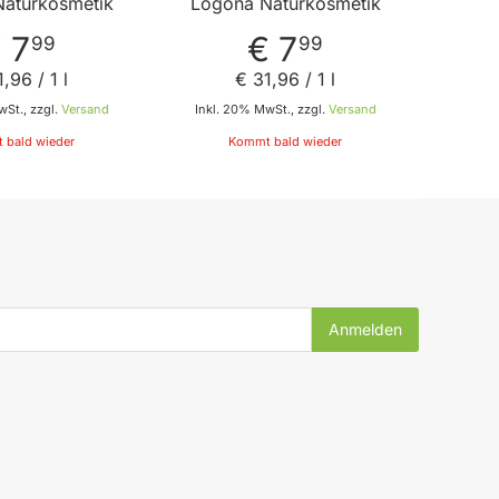
aturkosmetik
Logona Naturkosmetik
 7
€ 7
99
99
1
,
96
/ 1 l
€ 31
,
96
/ 1 l
St., zzgl.
Versand
Inkl. 20% MwSt., zzgl.
Versand
 bald wieder
Kommt bald wieder