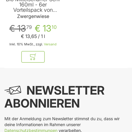
160ml - 6er
Vorteilspack von
Zwergenwiese
Zwergenwiese
€ 13
€ 13
79
10
€ 13
,
65
/ 1 l
Inkl. 10% MwSt., zzgl.
Versand
In den Warenkorb
NEWSLETTER
ABONNIEREN
Mit der Anmeldung zum Newsletter stimmst du zu, dass wir
deine Informationen im Rahmen unserer
Datenschutzbestimmungen
verarbeiten.