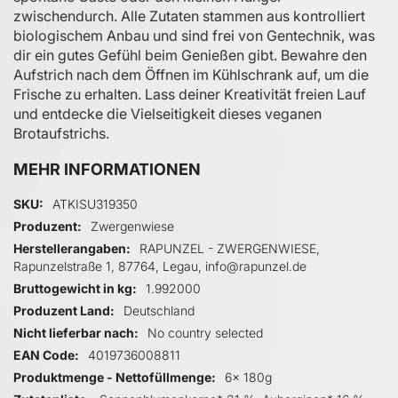
zwischendurch. Alle Zutaten stammen aus kontrolliert
biologischem Anbau und sind frei von Gentechnik, was
dir ein gutes Gefühl beim Genießen gibt. Bewahre den
Aufstrich nach dem Öffnen im Kühlschrank auf, um die
Frische zu erhalten. Lass deiner Kreativität freien Lauf
und entdecke die Vielseitigkeit dieses veganen
Brotaufstrichs.
MEHR INFORMATIONEN
Mehr Informationen
SKU
ATKISU319350
Produzent
Zwergenwiese
Herstellerangaben
RAPUNZEL - ZWERGENWIESE,
Rapunzelstraße 1, 87764, Legau, info@rapunzel.de
Bruttogewicht in kg
1.992000
Produzent Land
Deutschland
Nicht lieferbar nach
No country selected
EAN Code
4019736008811
Produktmenge - Nettofüllmenge
6x 180g