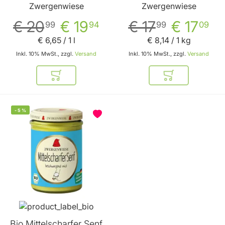
Zwergenwiese
Zwergenwiese
Zwergenwiese
Zwergenwiese
€ 20
€ 19
€ 17
€ 17
99
94
99
09
€ 6
,
65
/ 1 l
€ 8
,
14
/ 1 kg
Inkl. 10% MwSt., zzgl.
Versand
Inkl. 10% MwSt., zzgl.
Versand
In den Warenkorb
In den Warenkor
-
5
%
Bio Mittelscharfer Senf