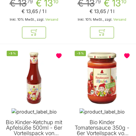
€ 13
€ 13
€ 13
€ 13
79
10
79
10
€ 13
,
65
/ 1 l
€ 13
,
65
/ 1 l
Inkl. 10% MwSt., zzgl.
Versand
Inkl. 10% MwSt., zzgl.
Versand
In den Warenkorb
In den Warenkor
-
5
%
-
5
%
Bio Kinder-Ketchup mit
Bio Kinder
Apfelsüße 500ml - 6er
Tomatensauce 350g -
Vorteilspack von
6er Vorteilspack von