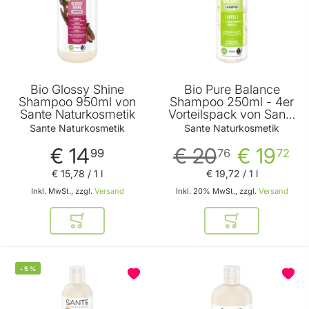
Bio Glossy Shine
Bio Pure Balance
Shampoo 950ml von
Shampoo 250ml - 4er
Sante Naturkosmetik
Vorteilspack von Sante
Naturkosmetik
Sante Naturkosmetik
Sante Naturkosmetik
€ 14
€ 20
€ 19
99
76
72
€ 15
,
78
/ 1 l
€ 19
,
72
/ 1 l
Inkl. MwSt., zzgl.
Versand
Inkl. 20% MwSt., zzgl.
Versand
In den Warenkorb
In den Warenkor
-
5
%