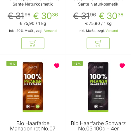
von Sante
Sante Naturkosmetik
Sante Naturkosmetik
€ 31
€ 30
€ 31
€ 30
96
36
96
36
€ 75
,
90
/ 1 kg
€ 75
,
90
/ 1 kg
Inkl. 20% MwSt., zzgl.
Versand
Inkl. MwSt., zzgl.
Versand
In den Warenkorb
In den Warenkor
-
5
%
-
5
%
Bio Haarfarbe
Bio Haarfarbe Schwarz
Mahagonirot No.07
No.05 100g - 4er