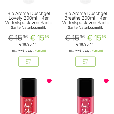
Bio Aroma Duschgel
Bio Aroma Duschgel
Lovely 200ml - 4er
Breathe 200ml - 4er
Vorteilspack von Sante
Vorteilspack von Sante
Sante Naturkosmetik
Sante Naturkosmetik
€ 15
€ 15
€ 15
€ 15
96
16
96
16
€ 18
,
95
/ 1 l
€ 18
,
95
/ 1 l
Inkl. MwSt., zzgl.
Versand
Inkl. MwSt., zzgl.
Versand
In den Warenkorb
In den Warenkor