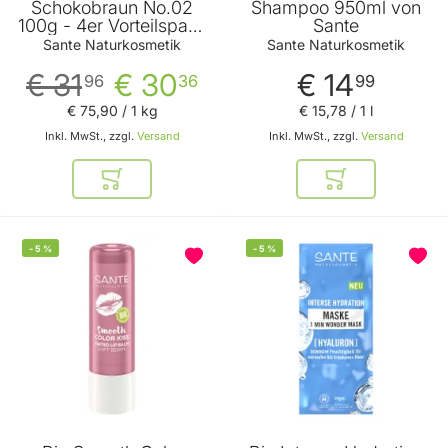
Schokobraun No.02
Shampoo 950ml von
100g - 4er Vorteilspack
Sante
von Sante
Sante Naturkosmetik
Sante Naturkosmetik
€ 31
€ 30
€ 14
96
36
99
€ 75
,
90
/ 1 kg
€ 15
,
78
/ 1 l
Inkl. MwSt., zzgl.
Versand
Inkl. MwSt., zzgl.
Versand
In den Warenkorb
In den Warenkor
-
5
%
-
5
%