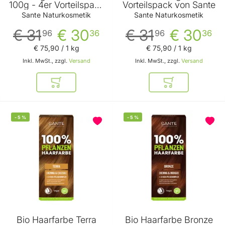
100g - 4er Vorteilspack
Vorteilspack von Sante
von Sante
Sante Naturkosmetik
Sante Naturkosmetik
€ 31
€ 30
€ 31
€ 30
96
36
96
36
€ 75
,
90
/ 1 kg
€ 75
,
90
/ 1 kg
Inkl. MwSt., zzgl.
Versand
Inkl. MwSt., zzgl.
Versand
In den Warenkorb
In den Warenkor
-
5
%
-
5
%
Bio Haarfarbe Terra
Bio Haarfarbe Bronze