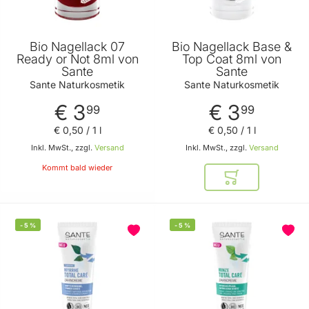
Bio Nagellack 07
Bio Nagellack Base &
Ready or Not 8ml von
Top Coat 8ml von
Sante
Sante
Sante Naturkosmetik
Sante Naturkosmetik
€ 3
€ 3
99
99
€ 0
,
50
/ 1 l
€ 0
,
50
/ 1 l
Inkl. MwSt., zzgl.
Versand
Inkl. MwSt., zzgl.
Versand
Kommt bald wieder
In den Warenkor
-
5
%
-
5
%