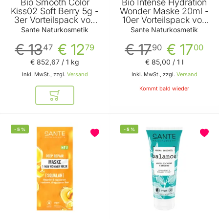
Bio Smooth Color
Bio Intense Hydration
Kiss02 Soft Berry 5g -
Wonder Maske 20ml -
3er Vorteilspack von
10er Vorteilspack von
Sante
Sante
Sante Naturkosmetik
Sante Naturkosmetik
€ 13
€ 12
€ 17
€ 17
47
79
90
00
€ 852
,
67
/ 1 kg
€ 85
,
00
/ 1 l
Inkl. MwSt., zzgl.
Versand
Inkl. MwSt., zzgl.
Versand
Kommt bald wieder
In den Warenkorb
-
5
%
-
5
%