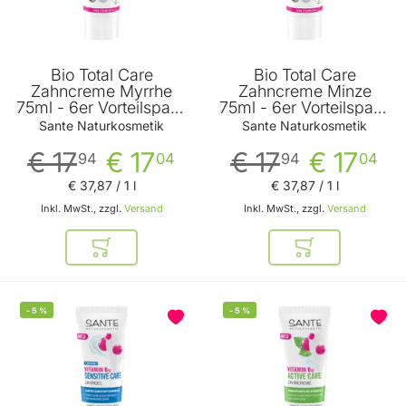
Bio Total Care
Bio Total Care
Zahncreme Myrrhe
Zahncreme Minze
75ml - 6er Vorteilspack
75ml - 6er Vorteilspack
von Sante
von Sante
Sante Naturkosmetik
Sante Naturkosmetik
€ 17
€ 17
€ 17
€ 17
94
04
94
04
€ 37
,
87
/ 1 l
€ 37
,
87
/ 1 l
Inkl. MwSt., zzgl.
Versand
Inkl. MwSt., zzgl.
Versand
In den Warenkorb
In den Warenkor
-
5
%
-
5
%