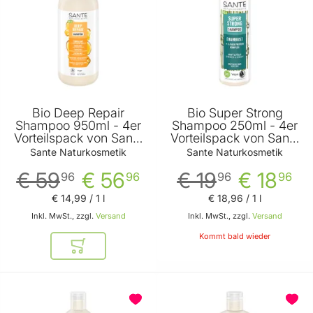
Bio Deep Repair
Bio Super Strong
Shampoo 950ml - 4er
Shampoo 250ml - 4er
Vorteilspack von Sante
Vorteilspack von Sante
Naturkosmetik
Naturkosmetik
Sante Naturkosmetik
Sante Naturkosmetik
€ 59
€ 56
€ 19
€ 18
96
96
96
96
€ 14
,
99
/ 1 l
€ 18
,
96
/ 1 l
Inkl. MwSt., zzgl.
Versand
Inkl. MwSt., zzgl.
Versand
Kommt bald wieder
In den Warenkorb