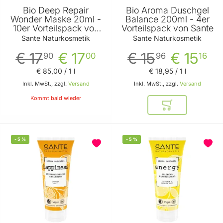
Bio Deep Repair
Bio Aroma Duschgel
Wonder Maske 20ml -
Balance 200ml - 4er
10er Vorteilspack von
Vorteilspack von Sante
Sante
Sante Naturkosmetik
Sante Naturkosmetik
€ 17
€ 17
€ 15
€ 15
90
00
96
16
€ 85
,
00
/ 1 l
€ 18
,
95
/ 1 l
Inkl. MwSt., zzgl.
Versand
Inkl. MwSt., zzgl.
Versand
Kommt bald wieder
In den Warenkor
-
5
%
-
5
%