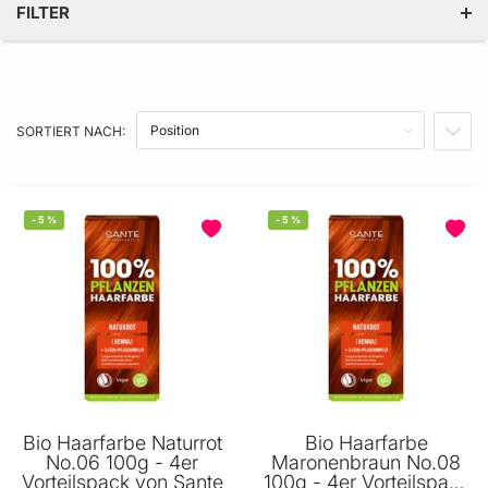
FILTER
KATEGORIE
PREIS
SORTIERT NACH:
IN A
PRODUKTEIGENSCHAFT
-
5
%
-
5
%
BELIEBT
Bio Haarfarbe Naturrot
Bio Haarfarbe
No.06 100g - 4er
Maronenbraun No.08
Vorteilspack von Sante
100g - 4er Vorteilspack