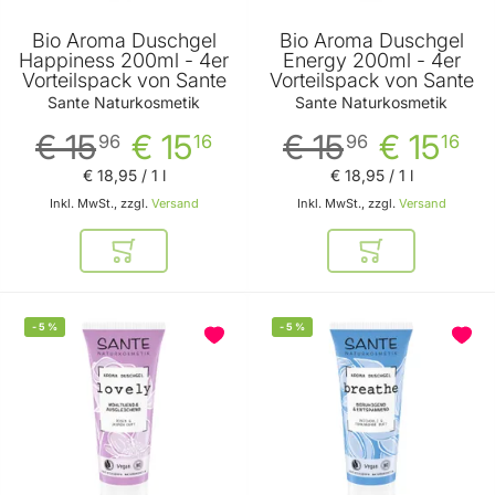
Bio Aroma Duschgel
Bio Aroma Duschgel
Happiness 200ml - 4er
Energy 200ml - 4er
Vorteilspack von Sante
Vorteilspack von Sante
Sante Naturkosmetik
Sante Naturkosmetik
€ 15
€ 15
€ 15
€ 15
96
16
96
16
€ 18
,
95
/ 1 l
€ 18
,
95
/ 1 l
Inkl. MwSt., zzgl.
Versand
Inkl. MwSt., zzgl.
Versand
In den Warenkorb
In den Warenkor
-
5
%
-
5
%