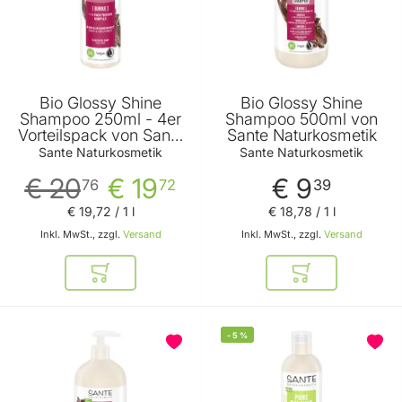
Bio Glossy Shine
Bio Glossy Shine
Shampoo 250ml - 4er
Shampoo 500ml von
Vorteilspack von Sante
Sante Naturkosmetik
Naturkosmetik
Sante Naturkosmetik
Sante Naturkosmetik
€ 20
€ 19
€ 9
76
72
39
€ 19
,
72
/ 1 l
€ 18
,
78
/ 1 l
Inkl. MwSt., zzgl.
Versand
Inkl. MwSt., zzgl.
Versand
In den Warenkorb
In den Warenkor
BELIEBT
-
5
%
BELIEBT