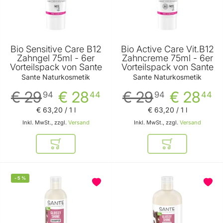
Bio Sensitive Care B12
Bio Active Care Vit.B12
Zahngel 75ml - 6er
Zahncreme 75ml - 6er
Vorteilspack von Sante
Vorteilspack von Sante
Sante Naturkosmetik
Sante Naturkosmetik
€ 29
€ 28
€ 29
€ 28
94
44
94
44
€ 63
,
20
/ 1 l
€ 63
,
20
/ 1 l
Inkl. MwSt., zzgl.
Versand
Inkl. MwSt., zzgl.
Versand
In den Warenkorb
In den Warenkor
-
5
%