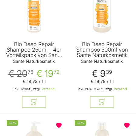
Bio Deep Repair
Bio Deep Repair
Shampoo 250ml - 4er
Shampoo 500ml von
Vorteilspack von Sante
Sante Naturkosmetik
Naturkosmetik
Sante Naturkosmetik
Sante Naturkosmetik
€ 20
€ 19
€ 9
76
72
39
€ 19
,
72
/ 1 l
€ 18
,
78
/ 1 l
Inkl. MwSt., zzgl.
Versand
Inkl. 20% MwSt., zzgl.
Versand
In den Warenkorb
In den Warenkor
-
5
%
-
5
%