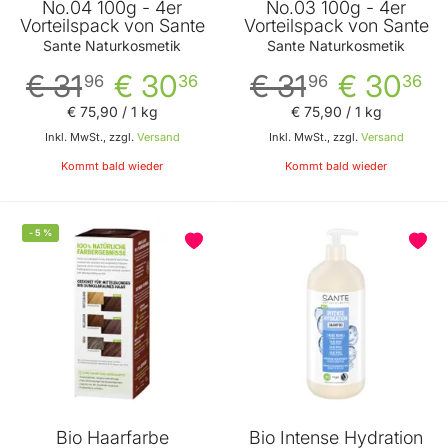
No.04 100g - 4er
No.03 100g - 4er
Vorteilspack von Sante
Vorteilspack von Sante
Sante Naturkosmetik
Sante Naturkosmetik
€ 31
€ 30
€ 31
€ 30
96
36
96
36
€ 75
,
90
/ 1 kg
€ 75
,
90
/ 1 kg
Inkl. MwSt., zzgl.
Versand
Inkl. MwSt., zzgl.
Versand
Kommt bald wieder
Kommt bald wieder
-
5
%
Bio Haarfarbe
Bio Intense Hydration