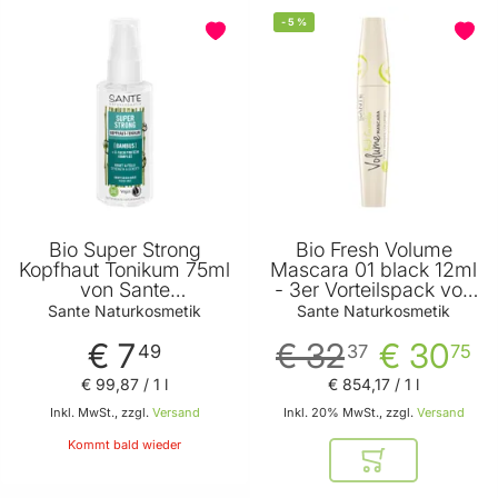
-
5
%
BELIEBT
Bio Super Strong
Bio Fresh Volume
Kopfhaut Tonikum 75ml
Mascara 01 black 12ml
von Sante
- 3er Vorteilspack von
Naturkosmetik
Sante Naturkosmetik
Sante Naturkosmetik
Sante Naturkosmetik
€ 7
€ 32
€ 30
49
37
75
€ 99
,
87
/ 1 l
€ 854
,
17
/ 1 l
Inkl. MwSt., zzgl.
Versand
Inkl. 20% MwSt., zzgl.
Versand
Kommt bald wieder
In den Warenkor