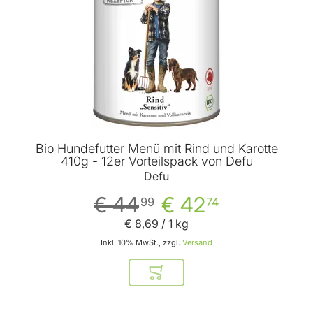
Bio Hundefutter Menü mit Rind und Karotte
410g - 12er Vorteilspack von Defu
Defu
€ 44
€ 42
99
74
€ 8
,
69
/ 1 kg
Inkl. 10% MwSt., zzgl.
Versand
In den Warenkorb