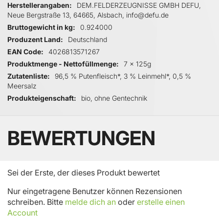
Herstellerangaben
DEM.FELDERZEUGNISSE GMBH DEFU,
Neue Bergstraße 13, 64665, Alsbach, info@defu.de
Bruttogewicht in kg
0.924000
Produzent Land
Deutschland
EAN Code
4026813571267
Produktmenge - Nettofüllmenge
7 x 125g
Zutatenliste
96,5 % Putenfleisch*, 3 % Leinmehl*, 0,5 %
Meersalz
Produkteigenschaft
bio, ohne Gentechnik
BEWERTUNGEN
Sei der Erste, der dieses Produkt bewertet
Nur eingetragene Benutzer können Rezensionen
schreiben. Bitte
melde dich an
oder
erstelle einen
Account