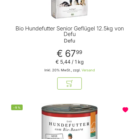
Bio Hundefutter Senior Geflügel 12.5kg von
Defu
Defu
€ 67
99
€ 5
,
44
/ 1 kg
Inkl. 20% MwSt., zzgl.
Versand
In den Warenkorb
-
5
%