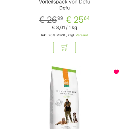
Vorteilspack von Defu
Defu
€ 26
€ 25
99
64
€ 8
,
01
/ 1 kg
Inkl. 20% MwSt., zzgl.
Versand
In den Warenkorb
BELIEBT