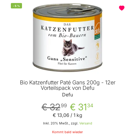
-
5
%
Bio Katzenfutter Paté Gans 200g - 12er
Vorteilspack von Defu
Defu
€ 32
€ 31
99
34
€ 13
,
06
/ 1 kg
Inkl. 20% MwSt., zzgl.
Versand
Kommt bald wieder