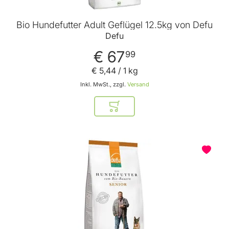
Bio Hundefutter Adult Geflügel 12.5kg von Defu
Defu
€ 67
99
€ 5
,
44
/ 1 kg
Inkl. MwSt., zzgl.
Versand
In den Warenkorb
BELIEBT