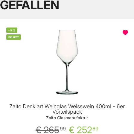
GEFALLEN
-
5
%
BELIEBT
Zalto Denk'art Weinglas Weisswein 400ml - 6er
Vorteilspack
Zalto Glasmanufaktur
€ 265
€ 252
99
69