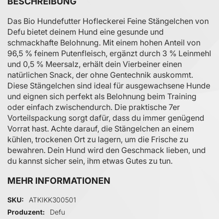
BESCHREIBUNG
Das Bio Hundefutter Hofleckerei Feine Stängelchen von
Defu bietet deinem Hund eine gesunde und
schmackhafte Belohnung. Mit einem hohen Anteil von
96,5 % feinem Putenfleisch, ergänzt durch 3 % Leinmehl
und 0,5 % Meersalz, erhält dein Vierbeiner einen
natürlichen Snack, der ohne Gentechnik auskommt.
Diese Stängelchen sind ideal für ausgewachsene Hunde
und eignen sich perfekt als Belohnung beim Training
oder einfach zwischendurch. Die praktische 7er
Vorteilspackung sorgt dafür, dass du immer genügend
Vorrat hast. Achte darauf, die Stängelchen an einem
kühlen, trockenen Ort zu lagern, um die Frische zu
bewahren. Dein Hund wird den Geschmack lieben, und
du kannst sicher sein, ihm etwas Gutes zu tun.
MEHR INFORMATIONEN
Mehr Informationen
SKU
ATKIKK300501
Produzent
Defu