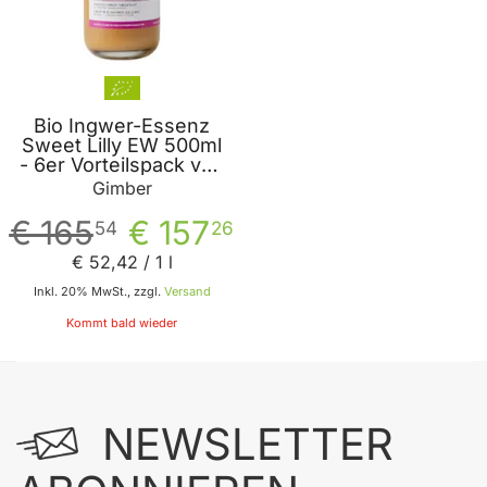
Bio Ingwer-Essenz
Sweet Lilly EW 500ml
- 6er Vorteilspack von
Gimber
Gimber
€ 165
€ 157
54
26
€ 52
,
42
/ 1 l
Inkl. 20% MwSt., zzgl.
Versand
Kommt bald wieder
NEWSLETTER