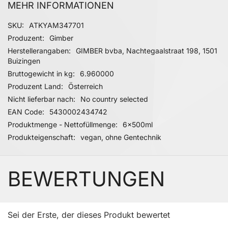
MEHR INFORMATIONEN
Mehr Informationen
SKU
ATKYAM347701
Produzent
Gimber
Herstellerangaben
GIMBER bvba, Nachtegaalstraat 198, 1501
Buizingen
Bruttogewicht in kg
6.960000
Produzent Land
Österreich
Nicht lieferbar nach
No country selected
EAN Code
5430002434742
Produktmenge - Nettofüllmenge
6x500ml
Produkteigenschaft
vegan, ohne Gentechnik
BEWERTUNGEN
Sei der Erste, der dieses Produkt bewertet