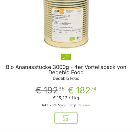
Bio Ananasstücke 3000g - 4er Vorteilspack von
Dedebio Food
Dedebio Food
€ 192
€ 182
36
74
€ 15
,
23
/ 1 kg
Inkl. 20% MwSt., zzgl.
Versand
In den Warenkorb