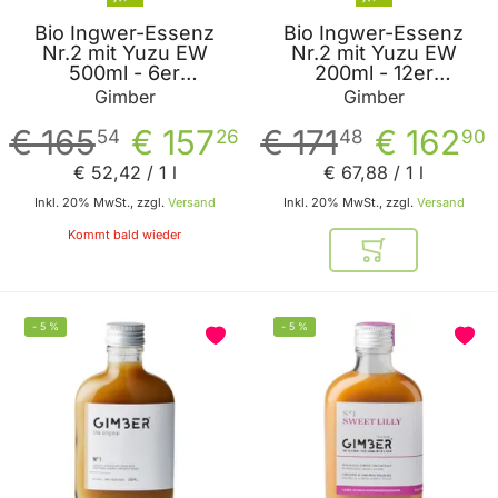
Bio Ingwer-Essenz
Bio Ingwer-Essenz
Nr.2 mit Yuzu EW
Nr.2 mit Yuzu EW
500ml - 6er
200ml - 12er
Vorteilspack von
Vorteilspack von
Gimber
Gimber
Gimber
Gimber
€ 165
€ 157
€ 171
€ 162
54
26
48
90
€ 52
,
42
/ 1 l
€ 67
,
88
/ 1 l
Inkl. 20% MwSt., zzgl.
Versand
Inkl. 20% MwSt., zzgl.
Versand
Kommt bald wieder
In den Warenkor
-
5
%
-
5
%