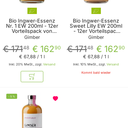
Bio Ingwer-Essenz
Bio Ingwer-Essenz
Nr. 1 EW 200ml - 12er
Sweet Lilly EW 200ml
Vorteilspack von
- 12er Vorteilspack
Gimber
von Gimber
Gimber
Gimber
€ 171
€ 162
€ 171
€ 162
48
90
48
90
€ 67
,
88
/ 1 l
€ 67
,
88
/ 1 l
Inkl. 20% MwSt., zzgl.
Versand
Inkl. 10% MwSt., zzgl.
Versand
Kommt bald wieder
In den Warenkorb
-
5
%