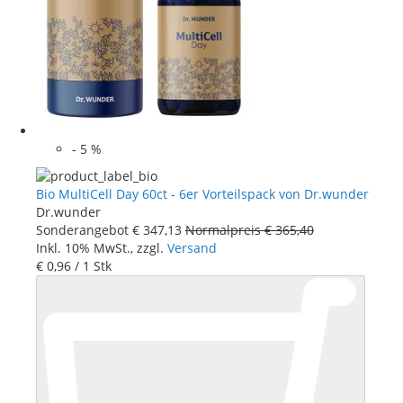
-
5
%
Bio MultiCell Day 60ct - 6er Vorteilspack von Dr.wunder
Dr.wunder
Sonderangebot
€ 347
,
13
Normalpreis
€ 365
,
40
Inkl. 10% MwSt., zzgl.
Versand
€ 0
,
96
/ 1 Stk