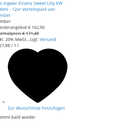
o Ingwer-Essenz Sweet Lilly EW
0ml - 12er Vorteilspack von
imber
imber
onderangebot
€ 162
,
90
ormalpreis
€ 171
,
48
kl. 20% MwSt., zzgl.
Versand
67
,
88
/ 1 l
Zur Wunschliste hinzufügen
ommt bald wieder