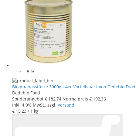
-
5
%
Bio Ananasstücke 3000g - 4er Vorteilspack von Dedebio Food
Dedebio Food
Sonderangebot
€ 182
,
74
Normalpreis
€ 192
,
36
Inkl. 4.9% MwSt., zzgl.
Versand
€ 15
,
23
/ 1 kg