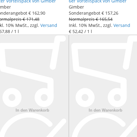
2er Vorteilspack von Gimber
6er Vorteilspack von Gimber
imber
Gimber
onderangebot
€ 162
,
90
Sonderangebot
€ 157
,
26
ormalpreis
€ 171
,
48
Normalpreis
€ 165
,
54
kl. 10% MwSt., zzgl.
Versand
Inkl. 10% MwSt., zzgl.
Versand
67
,
88
/ 1 l
€ 52
,
42
/ 1 l
In den Warenkorb
In den Warenkorb