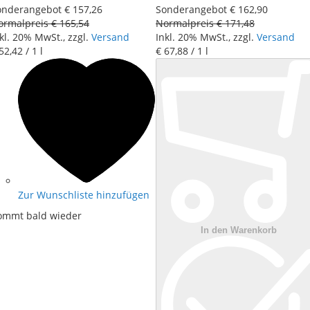
onderangebot
€ 157
,
26
Sonderangebot
€ 162
,
90
ormalpreis
€ 165
,
54
Normalpreis
€ 171
,
48
kl. 20% MwSt., zzgl.
Versand
Inkl. 20% MwSt., zzgl.
Versand
52
,
42
/ 1 l
€ 67
,
88
/ 1 l
Zur Wunschliste hinzufügen
ommt bald wieder
In den Warenkorb