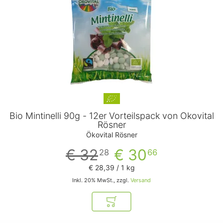
Bio Mintinelli 90g - 12er Vorteilspack von Ökovital
Rösner
Ökovital Rösner
€ 32
€ 30
28
66
€ 28
,
39
/ 1 kg
Inkl. 20% MwSt., zzgl.
Versand
In den Warenkorb