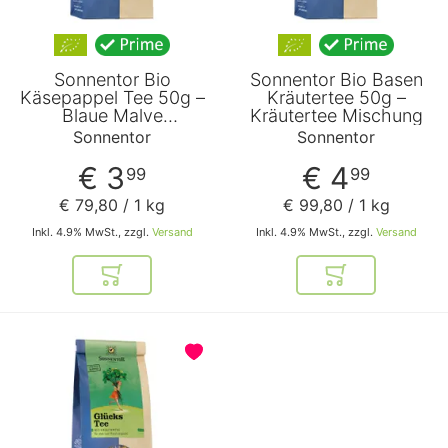
Sonnentor Bio
Sonnentor Bio Basen
Käsepappel Tee 50g –
Kräutertee 50g –
Blaue Malve
Kräutertee Mischung
Kräutertee
Sonnentor
Sonnentor
€ 3
€ 4
99
99
€ 79
,
80
/ 1 kg
€ 99
,
80
/ 1 kg
Inkl. 4.9% MwSt., zzgl.
Versand
Inkl. 4.9% MwSt., zzgl.
Versand
In den Warenkorb
In den Warenkor