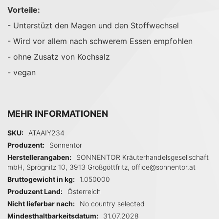
Vorteile:
- Unterstüzt den Magen und den Stoffwechsel
- Wird vor allem nach schwerem Essen empfohlen
- ohne Zusatz von Kochsalz
- vegan
MEHR INFORMATIONEN
Mehr Informationen
SKU
ATAAIY234
Produzent
Sonnentor
Herstellerangaben
SONNENTOR Kräuterhandelsgesellschaft
mbH, Sprögnitz 10, 3913 Großgöttfritz, office@sonnentor.at
Bruttogewicht in kg
1.050000
Produzent Land
Österreich
Nicht lieferbar nach
No country selected
Mindesthaltbarkeitsdatum
31.07.2028