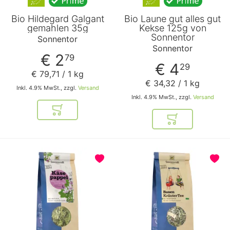
Bio Hildegard Galgant
Bio Laune gut alles gut
gemahlen 35g
Kekse 125g von
Sonnentor
Sonnentor
Sonnentor
€ 2
79
€ 4
29
€ 79
,
71
/ 1 kg
€ 34
,
32
/ 1 kg
Inkl. 4.9% MwSt., zzgl.
Versand
Inkl. 4.9% MwSt., zzgl.
Versand
In den Warenkorb
In den Warenkor