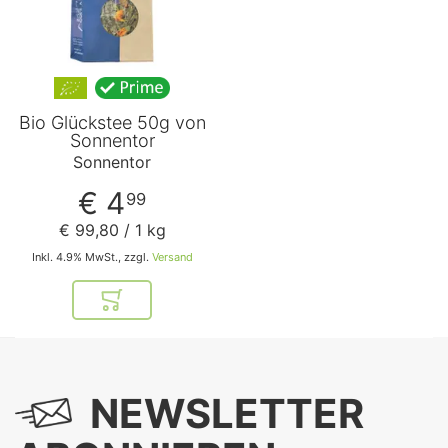
Bio Glückstee 50g von
Sonnentor
Sonnentor
€ 4
99
€ 99
,
80
/ 1 kg
Inkl. 4.9% MwSt., zzgl.
Versand
In den Warenkorb
NEWSLETTER