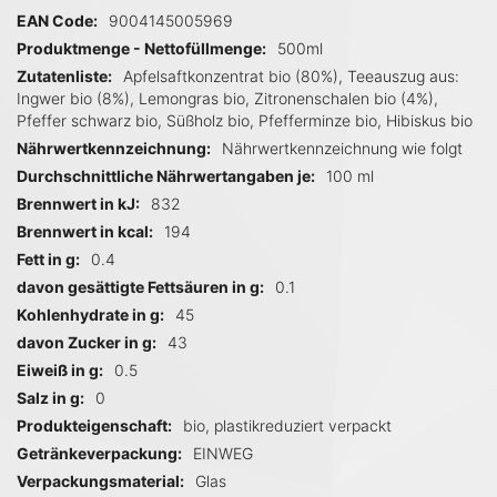
EAN Code
9004145005969
Produktmenge - Nettofüllmenge
500ml
Zutatenliste
Apfelsaftkonzentrat bio (80%), Teeauszug aus:
Ingwer bio (8%), Lemongras bio, Zitronenschalen bio (4%),
Pfeffer schwarz bio, Süßholz bio, Pfefferminze bio, Hibiskus bio
Nährwertkennzeichnung
Nährwertkennzeichnung wie folgt
Durchschnittliche Nährwertangaben je
100 ml
Brennwert in kJ
832
Brennwert in kcal
194
Fett in g
0.4
davon gesättigte Fettsäuren in g
0.1
Kohlenhydrate in g
45
davon Zucker in g
43
Eiweiß in g
0.5
Salz in g
0
Produkteigenschaft
bio, plastikreduziert verpackt
Getränkeverpackung
EINWEG
Verpackungsmaterial
Glas