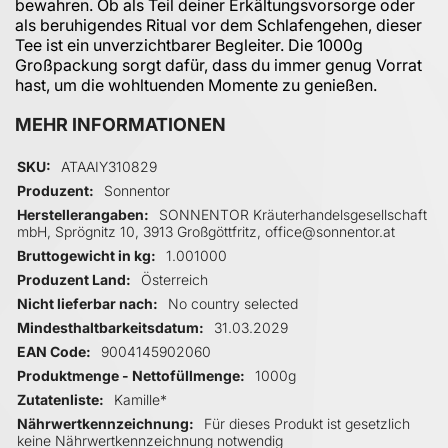
bewahren. Ob als Teil deiner Erkältungsvorsorge oder
als beruhigendes Ritual vor dem Schlafengehen, dieser
Tee ist ein unverzichtbarer Begleiter. Die 1000g
Großpackung sorgt dafür, dass du immer genug Vorrat
hast, um die wohltuenden Momente zu genießen.
MEHR INFORMATIONEN
Mehr Informationen
SKU
ATAAIY310829
Produzent
Sonnentor
Herstellerangaben
SONNENTOR Kräuterhandelsgesellschaft
mbH, Sprögnitz 10, 3913 Großgöttfritz, office@sonnentor.at
Bruttogewicht in kg
1.001000
Produzent Land
Österreich
Nicht lieferbar nach
No country selected
Mindesthaltbarkeitsdatum
31.03.2029
EAN Code
9004145902060
Produktmenge - Nettofüllmenge
1000g
Zutatenliste
Kamille*
Nährwertkennzeichnung
Für dieses Produkt ist gesetzlich
keine Nährwertkennzeichnung notwendig