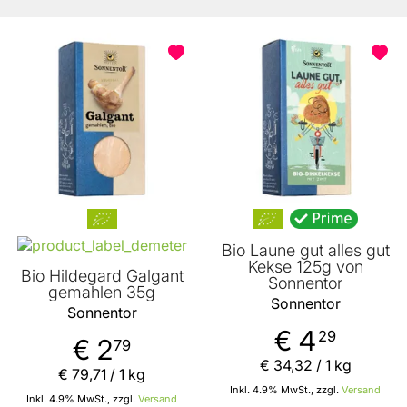
BELIEBT
Bio Laune gut alles gut
Kekse 125g von
Bio Hildegard Galgant
Sonnentor
gemahlen 35g
Sonnentor
Sonnentor
€ 4
29
€ 2
79
€ 34
,
32
/ 1 kg
€ 79
,
71
/ 1 kg
Inkl. 4.9% MwSt., zzgl.
Versand
Inkl. 4.9% MwSt., zzgl.
Versand